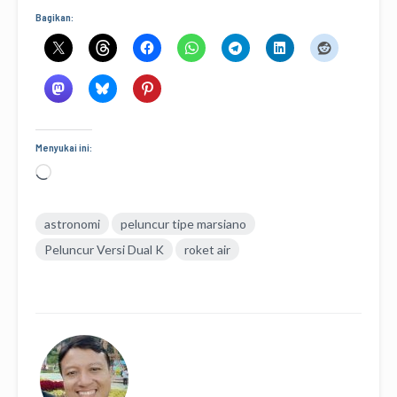
Bagikan:
Menyukai ini:
Memuat...
astronomi
peluncur tipe marsiano
Peluncur Versi Dual K
roket air