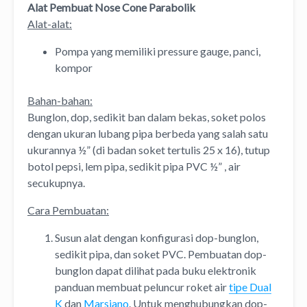
Alat Pembuat Nose Cone Parabolik
Alat-alat:
Pompa yang memiliki pressure gauge, panci,
kompor
Bahan-bahan:
Bunglon, dop, sedikit ban dalam bekas, soket polos
dengan ukuran lubang pipa berbeda yang salah satu
ukurannya ½” (di badan soket tertulis 25 x 16), tutup
botol pepsi, lem pipa, sedikit pipa PVC ½” , air
secukupnya.
Cara Pembuatan:
Susun alat dengan konfigurasi dop-bunglon,
sedikit pipa, dan soket PVC. Pembuatan dop-
bunglon dapat dilihat pada buku elektronik
panduan membuat peluncur roket air
tipe Dual
K
dan
Marsiano
. Untuk menghubungkan dop-