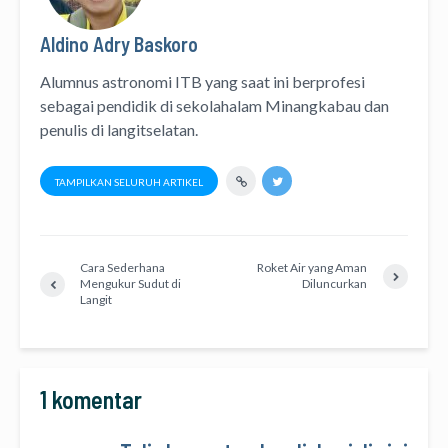
Aldino Adry Baskoro
Alumnus astronomi ITB yang saat ini berprofesi
sebagai pendidik di sekolahalam Minangkabau dan
penulis di langitselatan.
TAMPILKAN SELURUH ARTIKEL
Cara Sederhana
Roket Air yang Aman
Mengukur Sudut di
Diluncurkan
Langit
1 komentar