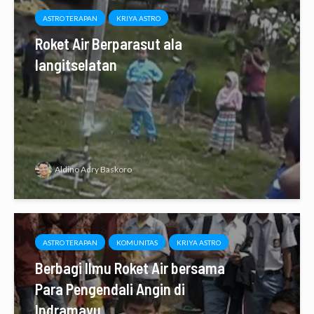
ASTRO TERAPAN
KRIYA ASTRO
Roket Air Berparasut ala
langitselatan
Aldino Adry Baskoro
ASTRO TERAPAN
KOMUNITAS
KRIYA ASTRO
Berbagi Ilmu Roket Air bersama
Para Pengendali Angin di
Indramayu