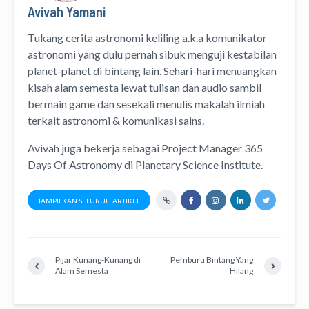
Avivah Yamani
Tukang cerita astronomi keliling
a.k.a
komunikator
astronomi
yang dulu pernah sibuk menguji kestabilan
planet-planet di bintang lain. Sehari-hari menuangkan
kisah alam semesta lewat
tulisan
dan
audio
sambil
bermain game dan sesekali menulis
makalah ilmiah
terkait astronomi &
komunikasi sains.
Avivah juga bekerja sebagai Project Manager
365
Days Of Astronomy
di
Planetary Science Institute
.
TAMPILKAN SELURUH ARTIKEL
Pijar Kunang-Kunang di
Pemburu Bintang Yang
Alam Semesta
Hilang