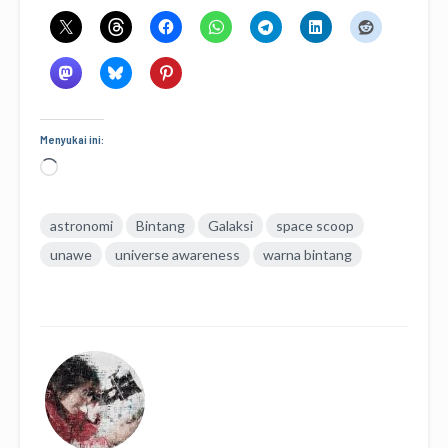
Menyukai ini:
Memuat...
astronomi
Bintang
Galaksi
space scoop
unawe
universe awareness
warna bintang