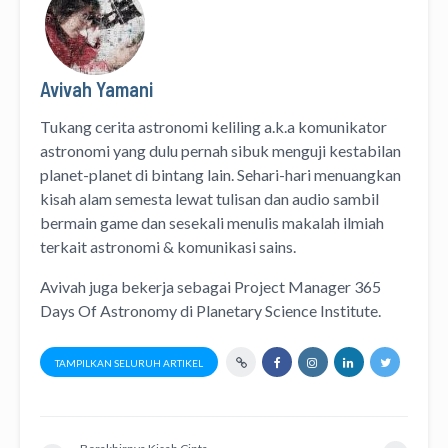
Avivah Yamani
Tukang cerita astronomi keliling
a.k.a
komunikator
astronomi
yang dulu pernah sibuk menguji kestabilan
planet-planet di bintang lain. Sehari-hari menuangkan
kisah alam semesta lewat
tulisan
dan
audio
sambil
bermain game dan sesekali menulis
makalah ilmiah
terkait astronomi &
komunikasi sains.
Avivah juga bekerja sebagai Project Manager
365
Days Of Astronomy
di
Planetary Science Institute
.
TAMPILKAN SELURUH ARTIKEL