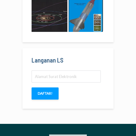
Langanan LS
Alamat
Surat
Elektronik
DAFTAR!