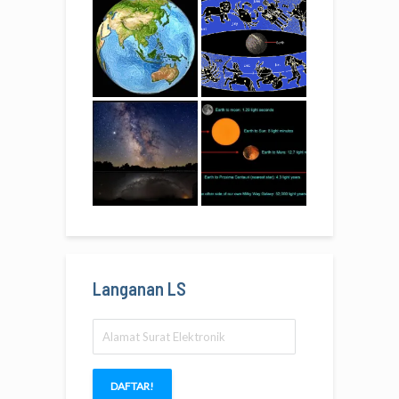
Langanan LS
Alamat
Surat
Elektronik
DAFTAR!