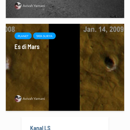
Avivah Yamani
PLANET
TATA SURYA
Es di Mars
Avivah Yamani
Kanal LS