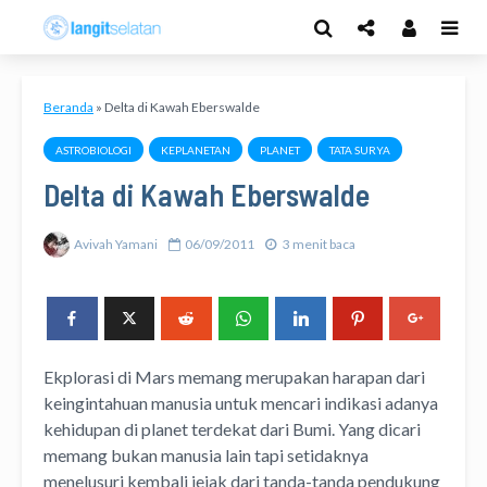
Beranda
»
Delta di Kawah Eberswalde
ASTROBIOLOGI
KEPLANETAN
PLANET
TATA SURYA
Delta di Kawah Eberswalde
Avivah Yamani
06/09/2011
3 menit baca
Ekplorasi di Mars memang merupakan harapan dari
keingintahuan manusia untuk mencari indikasi adanya
kehidupan di planet terdekat dari Bumi. Yang dicari
memang bukan manusia lain tapi setidaknya
menelusuri kembali jejak dari tanda-tanda pendukung