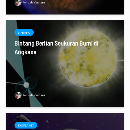
Avivah Yamani
BINTANG
Bintang Berlian Seukuran Bumi di
Angkasa
Avivah Yamani
EXOPLANET