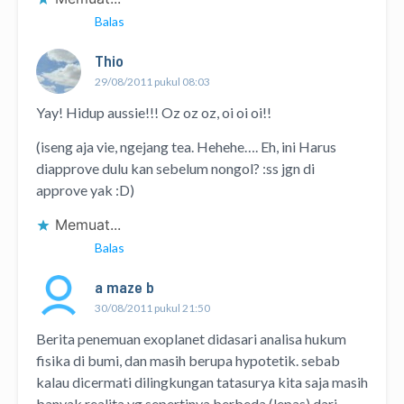
Balas
Thio
29/08/2011 pukul 08:03
Yay! Hidup aussie!!! Oz oz oz, oi oi oi!!
(iseng aja vie, ngejang tea. Hehehe…. Eh, ini Harus
diapprove dulu kan sebelum nongol? :ss jgn di
approve yak :D)
Memuat...
Balas
a maze b
30/08/2011 pukul 21:50
Berita penemuan exoplanet didasari analisa hukum
fisika di bumi, dan masih berupa hypotetik. sebab
kalau dicermati dilingkungan tatasurya kita saja masih
banyak realita yg sepertinya berbeda (lepas) dari