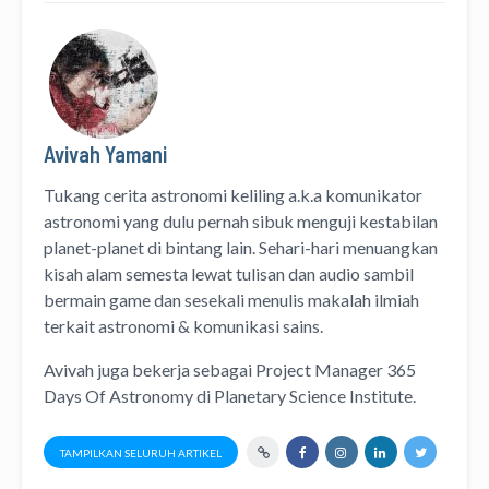
Avivah Yamani
Tukang cerita astronomi keliling
a.k.a
komunikator
astronomi
yang dulu pernah sibuk menguji kestabilan
planet-planet di bintang lain. Sehari-hari menuangkan
kisah alam semesta lewat
tulisan
dan
audio
sambil
bermain game dan sesekali menulis
makalah ilmiah
terkait astronomi &
komunikasi sains.
Avivah juga bekerja sebagai Project Manager
365
Days Of Astronomy
di
Planetary Science Institute
.
TAMPILKAN SELURUH ARTIKEL