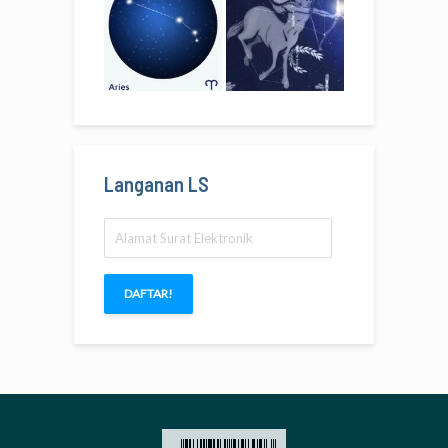
Langanan LS
Alamat
Surat
Elektronik
DAFTAR!