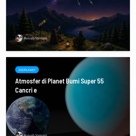
Avivah Yamani
EXOPLANET
Atmosfer di Planet Bumi Super 55
Cancri e
Avivah Yamani