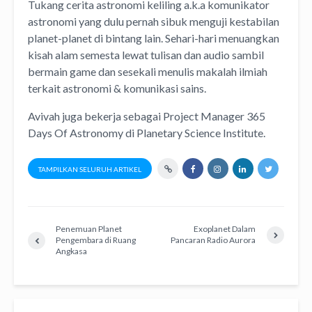
Tukang cerita astronomi keliling
a.k.a
komunikator
astronomi
yang dulu pernah sibuk menguji kestabilan
planet-planet di bintang lain. Sehari-hari menuangkan
kisah alam semesta lewat
tulisan
dan
audio
sambil
bermain game dan sesekali menulis
makalah ilmiah
terkait astronomi &
komunikasi sains.
Avivah juga bekerja sebagai Project Manager
365
Days Of Astronomy
di
Planetary Science Institute
.
TAMPILKAN SELURUH ARTIKEL
Penemuan Planet
Exoplanet Dalam
Pengembara di Ruang
Pancaran Radio Aurora
Angkasa