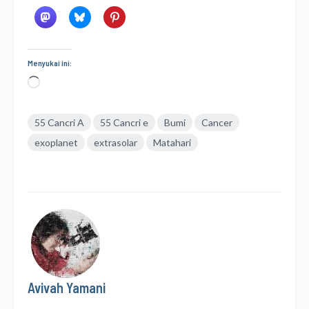
Menyukai ini:
Memuat...
55 Cancri A
55 Cancri e
Bumi
Cancer
exoplanet
extrasolar
Matahari
Avivah Yamani