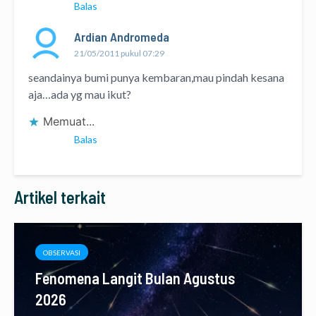
Balas
Ardian Andromeda
21/05/2011 pukul 07:29
seandainya bumi punya kembaran,mau pindah kesana
aja…ada yg mau ikut?
Memuat...
Balas
Artikel terkait
OBSERVASI
Fenomena Langit Bulan Agustus
2026