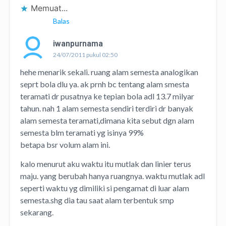
Memuat...
Balas
iwanpurnama
24/07/2011 pukul 02:50
hehe menarik sekali. ruang alam semesta analogikan
seprt bola dlu ya. ak prnh bc tentang alam smesta
teramati dr pusatnya ke tepian bola adl 13.7 milyar
tahun. nah 1 alam semesta sendiri terdiri dr banyak
alam semesta teramati,dimana kita sebut dgn alam
semesta blm teramati yg isinya 99%
betapa bsr volum alam ini.
kalo menurut aku waktu itu mutlak dan linier terus
maju. yang berubah hanya ruangnya. waktu mutlak adl
seperti waktu yg dimiliki si pengamat di luar alam
semesta.shg dia tau saat alam terbentuk smp
sekarang.