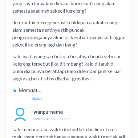
yang saya tanyakan dimana koordinat ruang alam
semesta saat msh sekecil kereleng?
demi untuk meregenerasi kehidupan,apakah ruang
alam semesta nantinya stlh puncak
pengembangannya,akan bs kembali menyusut hingga
sekecil kelereng lagi dan bang?
kalo iya bayangkan betapa beratnya benda sebesar
kelereng tersebut jika ditimbang? kalo ditaruh di
bumi dia punya berat,tapi kalo di lempar jauh ke luar
angkasa,berat td bs disebut gravitasi.
Memuat...
Balas
iwanpurnama
24/07/2011 pukul 02:51
kalo menurut aku waktu itu mutlak dan linier terus
maju. yang berubah hanya ruangnya. waktu mutlak adl