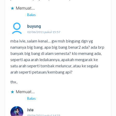
Memuat...
Balas
buyung
02/06/2011 pukul 15:57
mba ivie, salam kenal… gw msh bingung dgn yg
namanya big bang. apa big bang benar2 ada? ada brp
banyak big bang di alam semesta? klo memang ada,
seperti apa arah ledakannya, apakah mengarak ke
satu arah seperti tombak meluncur, atau ke segala
arah seperti petasan/kembang api?
thx..
Memuat...
Balas
ivie
03/06/2011 pukul 14:23