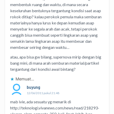
membentuk ruang dan waktu, di mana secara
keseluruhan bentuknya tergantung kondisi saat asap
rokok ditiup? kalau perokok pemula maka semburan
materialnya hanya lurus ke depan kemudian asap
menyebar ke segala arah dan acak, tetapi perokok
canggih bisa membuat seperti lingkaran asap yang
semakin lama lingkaran asap itu membesar dan
membesar seiring dengan waktu…
atau, apa bisa gw bilang, supernova mirip dengan big
bang mini, di mana arah semburan material/partikel
tergantung dari kondisi awal bintang?
Memuat...
buyung
12/06/2011 pukul 21:48
mab ivie, ada sesuatu yg menarik di
http://teknologi.vivanews.com/news/read/218293-
ukuran-alam-semesta-250-kali-lipat-lebih-luas