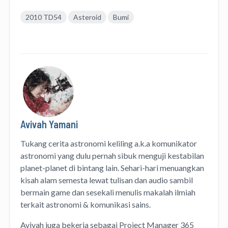
2010 TD54
Asteroid
Bumi
Avivah Yamani
Tukang cerita astronomi keliling
a.k.a
komunikator
astronomi
yang dulu pernah sibuk menguji kestabilan
planet-planet di bintang lain. Sehari-hari menuangkan
kisah alam semesta lewat
tulisan
dan
audio
sambil
bermain game dan sesekali menulis
makalah ilmiah
terkait astronomi &
komunikasi sains.
Avivah juga bekerja sebagai Project Manager
365