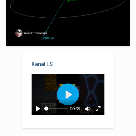
Avivah Yamani
Kanal LS