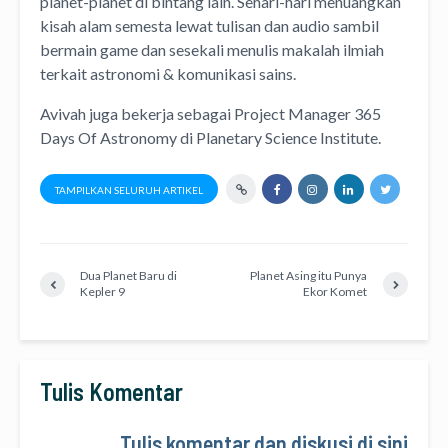
planet-planet di bintang lain. Sehari-hari menuangkan
kisah alam semesta lewat
tulisan
dan
audio
sambil
bermain game dan sesekali menulis
makalah ilmiah
terkait astronomi &
komunikasi sains.
Avivah juga bekerja sebagai Project Manager
365
Days Of Astronomy
di
Planetary Science Institute
.
TAMPILKAN SELURUH ARTIKEL
Dua Planet Baru di
Planet Asing itu Punya
Kepler 9
Ekor Komet
Tulis Komentar
Tulis komentar dan diskusi di sini