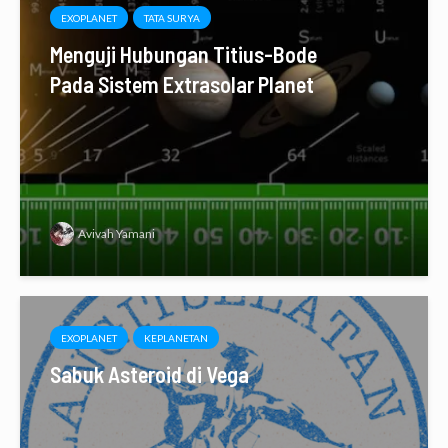
EXOPLANET
TATA SURYA
Menguji Hubungan Titius-Bode
Pada Sistem Extrasolar Planet
Avivah Yamani
EXOPLANET
KEPLANETAN
Sabuk Asteroid di Vega