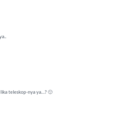
a..
lika teleskop-nya ya…? 🙂