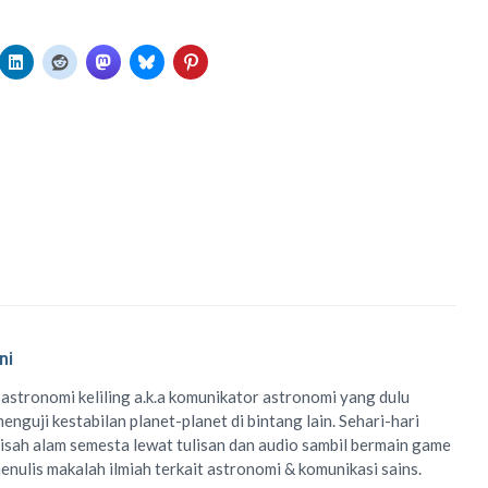
ni
 astronomi keliling
a.k.a
komunikator astronomi
yang dulu
enguji kestabilan planet-planet di bintang lain. Sehari-hari
isah alam semesta lewat
tulisan
dan
audio
sambil bermain game
menulis
makalah ilmiah
terkait astronomi &
komunikasi sains.