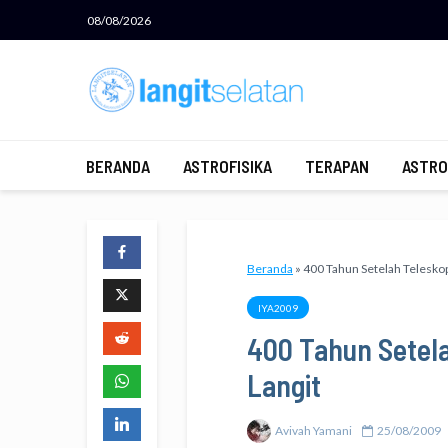
08/08/2026
BERANDA
ASTROFISIKA
TERAPAN
ASTRO
Beranda
»
400 Tahun Setelah Teleskop
IYA2009
400 Tahun Setela
Langit
Avivah Yamani
25/08/2009