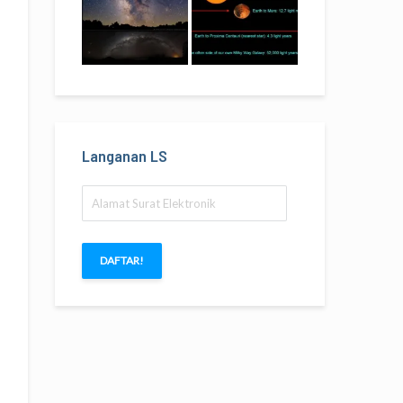
Langanan LS
Alamat
Surat
Elektronik
DAFTAR!