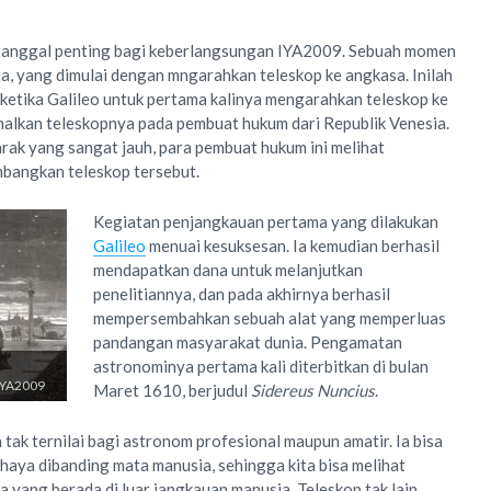
tanggal penting bagi keberlangsungan IYA2009. Sebuah momen
, yang dimulai dengan mngarahkan teleskop ke angkasa. Inilah
ketika Galileo untuk pertama kalinya mengarahkan teleskop ke
nalkan teleskopnya pada pembuat hukum dari Republik Venesia.
 jarak yang sangat jauh, para pembuat hukum ini melihat
bangkan teleskop tersebut.
Kegiatan penjangkauan pertama yang dilakukan
Galileo
menuai kesuksesan. Ia kemudian berhasil
mendapatkan dana untuk melanjutkan
penelitiannya, dan pada akhirnya berhasil
mempersembahkan sebuah alat yang memperluas
pandangan masyarakat dunia. Pengamatan
astronominya pertama kali diterbitkan di bulan
 IYA2009
Maret 1610, berjudul
Sidereus Nuncius
.
tak ternilai bagi astronom profesional maupun amatir. Ia bisa
aya dibanding mata manusia, sehingga kita bisa melihat
 yang berada di luar jangkauan manusia. Teleskop tak lain