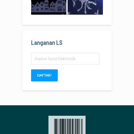
Langanan LS
Alamat
Surat
Elektronik
DAFTAR!