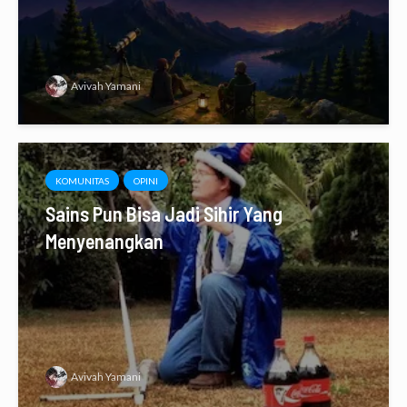
Avivah Yamani
KOMUNITAS
OPINI
Sains Pun Bisa Jadi Sihir Yang
Menyenangkan
Avivah Yamani