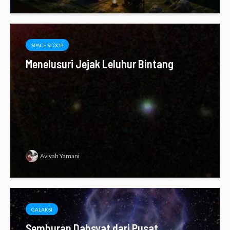
SPACE SCOOP
Menelusuri Jejak Leluhur Bintang
Avivah Yamani
GALAKSI
Semburan Dahsyat dari Pusat