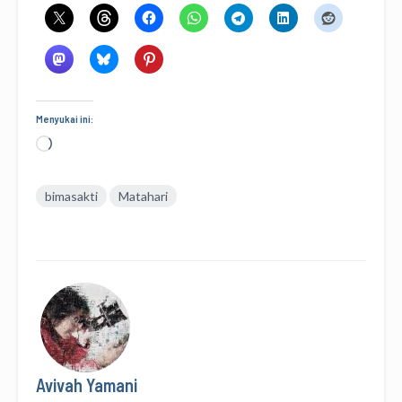
Menyukai ini:
Memuat...
bimasakti
Matahari
Avivah Yamani