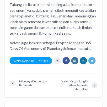
Tukang cerita astronomi keliling
a.k.a
komunikator
astronomi
yang dulu pernah sibuk menguji kestabilan
planet-planet di bintang lain. Sehari-hari menuangkan
kisah alam semesta lewat
tulisan
dan
audio
sambil
bermain game dan sesekali menulis
makalah ilmiah
terkait astronomi &
komunikasi sains.
Avivah juga bekerja sebagai Project Manager
365
Days Of Astronomy
di
Planetary Science Institute
.
TAMPILKAN SELURUH ARTIKEL
Hilangnya Dua Lengan
Materi Yang Hilang Di
Bimasakti
Alam Semesta
Ditemukan