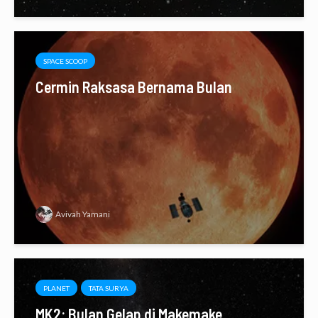
SPACE SCOOP
Cermin Raksasa Bernama Bulan
Avivah Yamani
PLANET
TATA SURYA
MK2: Bulan Gelap di Makemake