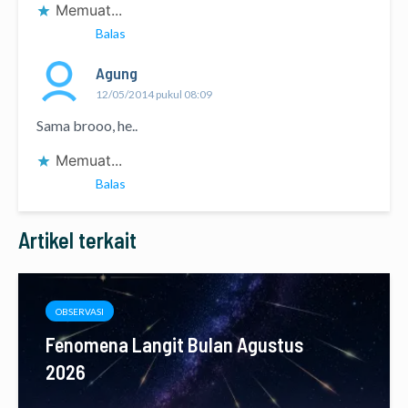
Memuat...
Balas
Agung
12/05/2014 pukul 08:09
Sama brooo, he..
Memuat...
Balas
Artikel terkait
OBSERVASI
Fenomena Langit Bulan Agustus
2026