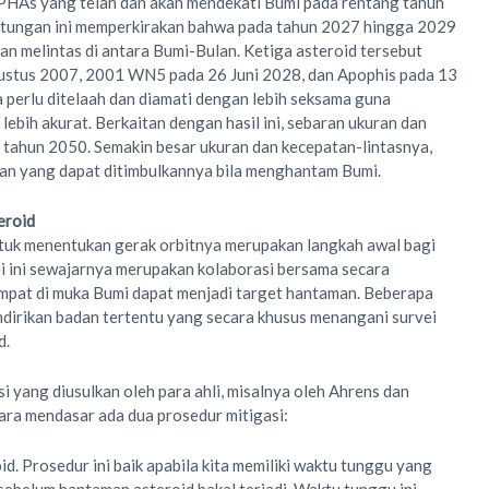
 PHAs yang telah dan akan mendekati Bumi pada rentang tahun
itungan ini memperkirakan bahwa pada tahun 2027 hingga 2029
an melintas di antara Bumi-Bulan. Ketiga asteroid tersebut
ustus 2007, 2001 WN5 pada 26 Juni 2028, dan Apophis pada 13
a perlu ditelaah dan diamati dengan lebih seksama guna
ebih akurat. Berkaitan dengan hasil ini, sebaran ukuran dan
 tahun 2050. Semakin besar ukuran dan kecepatan-lintasnya,
kan yang dapat ditimbulkannya bila menghantam Bumi.
eroid
ntuk menentukan gerak orbitnya merupakan langkah awal bagi
ei ini sewajarnya merupakan kolaborasi bersama secara
empat di muka Bumi dapat menjadi target hantaman. Beberapa
dirikan badan tertentu yang secara khusus menangani survei
d.
 yang diusulkan oleh para ahli, misalnya oleh Ahrens dan
ara mendasar ada dua prosedur mitigasi:
d. Prosedur ini baik apabila kita memiliki waktu tunggu yang