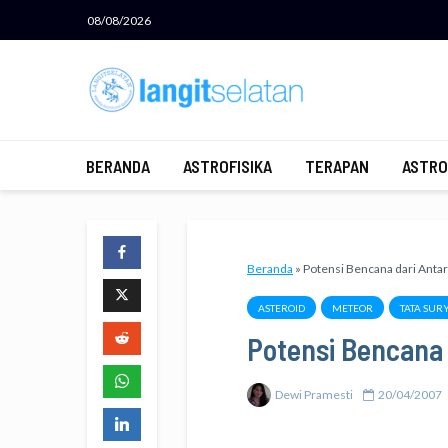
08/08/2026
BERANDA
ASTROFISIKA
TERAPAN
ASTRO
Beranda
»
Potensi Bencana dari Antar
ASTEROID
METEOR
TATA SUR
Potensi Bencana 
Dewi Pramesti
20/04/2007