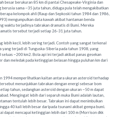
h besar berukuran 85 km di pantai Chesapeake-Virginia dan
g berusia sama ~35 juta tahun, diduga pula telah mengakibatkan
Beberapa kelompok ahli (Raup dan Sepkoski tahun 1984 dan 1986,
1993) mengumpulkan data kawah akibat hantaman benda
ng waktu terjadinya tabrakan dramatis di Bumi. Mereka
atis tersebut terjadi setiap 26-31 juta tahun.
lebih kecil, lebih sering terjadi. Contoh yang sangat terkenal
sa yang terjadi di Tunguska-Siberia pada tahun 1908, yang
seluas ~200 km2. Bola api ini terjadi akibat panas gesekan
er dan meledak pada ketinggian belasan hingga puluhan km dari
un 1994 memperlihatkan kaitan antara ukuran asteroid terhadap
l tersebut menunjukkan tabrakan dengan energi sebesar bom
setiap tahun, sedangkan asteroid dengan ukuran ~50 m dapat
bad. Mengingat lebih dari separuh muka Bumi adalah lautan,
taman tentulah lebih besar. Tabrakan ini dapat menimbulkan
ngga 40 kali lebih besar daripada tsunami akibat gempa bumi.
ai dapat mencapai ketinggian lebih dari 100 m (Morrison dkk