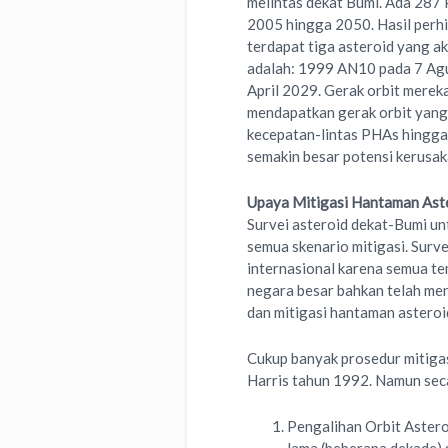
melintas dekat Bumi. Ada 287
2005 hingga 2050. Hasil perh
terdapat tiga asteroid yang ak
adalah: 1999 AN10 pada 7 Ag
April 2029. Gerak orbit merek
mendapatkan gerak orbit yang l
kecepatan-lintas PHAs hingga
semakin besar potensi kerusa
Upaya Mitigasi Hantaman Ast
Survei asteroid dekat-Bumi u
semua skenario mitigasi. Surv
internasional karena semua t
negara besar bahkan telah men
dan mitigasi hantaman asteroi
Cukup banyak prosedur mitigasi
Harris tahun 1992. Namun sec
Pengalihan Orbit Asteroi