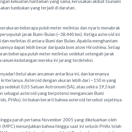
dengan kekuatan hantaman yang sama, kerusakan akibat tsunami
sakan tumbukan yang terjadi di daratan.
 berukuran beberapa puluh meter melintas dan nyaris menabrak
persepuluh jarak Bumi-Bulan (~38.440 km). Ketiga asteroid ini
 dan melintas di antara Bumi dan Bulan. Apabila menghantam
kannya dapat lebih besar daripada bom atom Hiroshima. Setiap
kuran beberapa puluh meter melintas sedekat setengah jarak
 umum kedatangan mereka ini jarang terdeteksi.
yadari betul akan ancaman antariksa ini, dan karenanya
riterianya. Asteroid dengan ukuran lebih dari ~150 m yang
 sedekat 0,05 Satuan Astronomi (SA), atau sekira 19,5 kali
kan sebagai asteroid yang berpotensi mengancam Bumi
ds, PHAs). Ini bukan berarti bahwa asteroid tersebut sejatinya
hingga paruh pertama November 2005 yang dikeluarkan oleh
 (MPC) menunjukkan bahwa hingga saat ini selusin PHAs telah