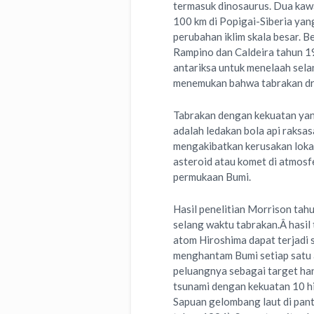
termasuk dinosaurus. Dua kawa
100 km di Popigai-Siberia yan
perubahan iklim skala besar. 
Rampino dan Caldeira tahun 
antariksa untuk menelaah sela
menemukan bahwa tabrakan dram
Tabrakan dengan kekuatan yang 
adalah ledakan bola api raksa
mengakibatkan kerusakan lokal 
asteroid atau komet di atmosf
permukaan Bumi.
Hasil penelitian Morrison tah
selang waktu tabrakan.Â hasi
atom Hiroshima dapat terjadi 
menghantam Bumi setiap satu a
peluangnya sebagai target han
tsunami dengan kekuatan 10 hi
Sapuan gelombang laut di pant