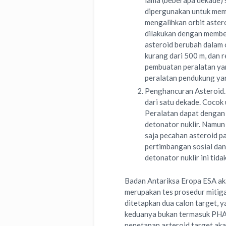
lama (beberapa dekade) 
dipergunakan untuk mem
mengalihkan orbit aster
dilakukan dengan membe
asteroid berubah dalam o
kurang dari 500 m, dan 
pembuatan peralatan yan
peralatan pendukung ya
Penghancuran Asteroid. 
dari satu dekade. Cocok 
Peralatan dapat dengan
detonator nuklir. Namun
saja pecahan asteroid p
pertimbangan sosial da
detonator nuklir ini tida
Badan Antariksa Eropa ESA aka
merupakan tes prosedur mitiga
ditetapkan dua calon target, 
keduanya bukan termasuk PHAs
penetapan asteroid target aka