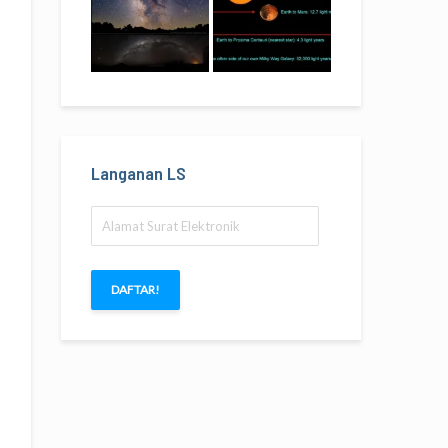
Langanan LS
Alamat
Surat
Elektronik
DAFTAR!