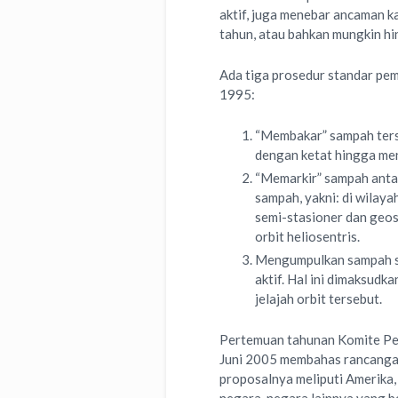
aktif, juga menebar ancaman k
tahun, atau bahkan mungkin hi
Ada tiga prosedur standar pe
1995:
“Membakar” sampah ter
dengan ketat hingga men
“Memarkir” sampah anta
sampah, yakni: di wilaya
semi-stasioner dan geost
orbit heliosentris.
Mengumpulkan sampah se
aktif. Hal ini dimaksudk
jelajah orbit tersebut.
Pertemuan tahunan Komite Pe
Juni 2005 membahas rancanga
proposalnya meliputi Amerika,