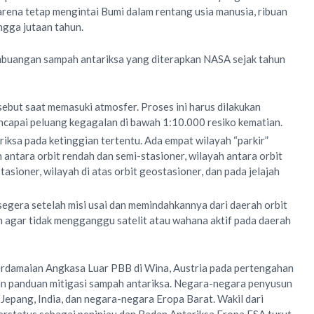
arena tetap mengintai Bumi dalam rentang usia manusia, ribuan
ngga jutaan tahun.
mbuangan sampah antariksa yang diterapkan NASA sejak tahun
sebut saat memasuki atmosfer. Proses ini harus dilakukan
capai peluang kegagalan di bawah 1:10.000 resiko kematian.
riksa pada ketinggian tertentu. Ada empat wilayah “parkir”
h antara orbit rendah dan semi-stasioner, wilayah antara orbit
asioner, wilayah di atas orbit geostasioner, dan pada jelajah
gera setelah misi usai dan memindahkannya dari daerah orbit
an agar tidak mengganggu satelit atau wahana aktif pada daerah
rdamaian Angkasa Luar PBB di Wina, Austria pada pertengahan
n panduan mitigasi sampah antariksa. Negara-negara penyusun
 Jepang, India, dan negara-negara Eropa Barat. Wakil dari