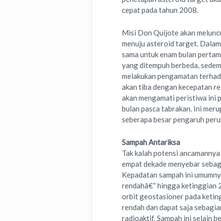
cepat pada tahun 2008.
Misi Don Quijote akan melunc
menuju asteroid target. Dalam
sama untuk enam bulan pertama
yang ditempuh berbeda, sedemi
melakukan pengamatan terhada
akan tiba dengan kecepatan r
akan mengamati peristiwa ini 
bulan pasca tabrakan. Ini mer
seberapa besar pengaruh perub
Sampah Antariksa
Tak kalah potensi ancamannya
empat dekade menyebar sebaga
Kepadatan sampah ini umumnya b
rendahâ€“ hingga ketinggian 2
orbit geostasioner pada ketin
rendah dan dapat saja sebagi
radioaktif. Sampah ini selain 