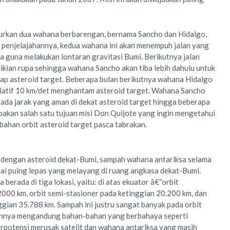
urkan dua wahana berbarengan, bernama Sancho dan Hidalgo,
 penjelajahannya, kedua wahana ini akan menempuh jalan yang
 guna melakukan lontaran gravitasi Bumi. Berikutnya jalan
kian rupa sehingga wahana Sancho akan tiba lebih dahulu untuk
p asteroid target. Beberapa bulan berikutnya wahana Hidalgo
elatif 10 km/det menghantam asteroid target. Wahana Sancho
pada jarak yang aman di dekat asteroid target hingga beberapa
upakan salah satu tujuan misi Don Quijote yang ingin mengetahui
ahan orbit asteroid target pasca tabrakan.
 dengan asteroid dekat-Bumi, sampah wahana antariksa selama
i puing lepas yang melayang di ruang angkasa dekat-Bumi.
erada di tiga lokasi, yaitu: di atas ekuator â€“orbit
000 km, orbit semi-stasioner pada ketinggian 20.200 km, dan
ggian 35.788 km. Sampah ini justru sangat banyak pada orbit
annya mengandung bahan-bahan yang berbahaya seperti
berpotensi merusak satelit dan wahana antariksa yang masih