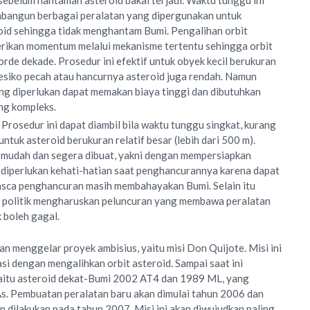
sebelum hantaman asteroid bakal terjadi. Waktu tunggu ini
bangun berbagai peralatan yang dipergunakan untuk
oid sehingga tidak menghantam Bumi. Pengalihan orbit
rikan momentum melalui mekanisme tertentu sehingga orbit
rde dekade. Prosedur ini efektif untuk obyek kecil berukuran
resiko pecah atau hancurnya asteroid juga rendah. Namun
g diperlukan dapat memakan biaya tinggi dan dibutuhkan
ng kompleks.
Prosedur ini dapat diambil bila waktu tunggu singkat, kurang
untuk asteroid berukuran relatif besar (lebih dari 500 m).
 mudah dan segera dibuat, yakni dengan mempersiapkan
 diperlukan kehati-hatian saat penghancurannya karena dapat
asca penghancuran masih membahayakan Bumi. Selain itu
n politik mengharuskan peluncuran yang membawa peralatan
k boleh gagal.
n menggelar proyek ambisius, yaitu misi Don Quijote. Misi ini
si dengan mengalihkan orbit asteroid. Sampai saat ini
yaitu asteroid dekat-Bumi 2002 AT4 dan 1989 ML, yang
. Pembuatan peralatan baru akan dimulai tahun 2006 dan
n dilakukan pada tahun 2007. Misi ini akan diwujudkan paling