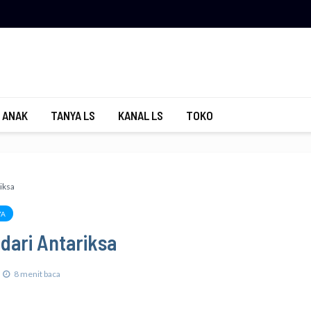
 ANAK
TANYA LS
KANAL LS
TOKO
iksa
YA
dari Antariksa
8 menit baca