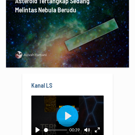
Asteroid Tertangkap Sedang
Melintas Nebula Berudu
Avivah Yamani
Kanal LS