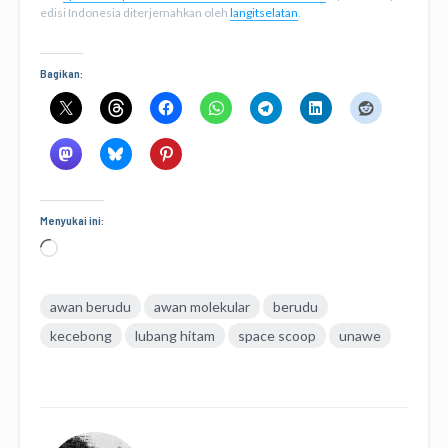
edisi Indonesia diterjemahkan oleh
langitselatan
.
Bagikan:
Menyukai ini:
Memuat...
awan berudu
awan molekular
berudu
kecebong
lubang hitam
space scoop
unawe