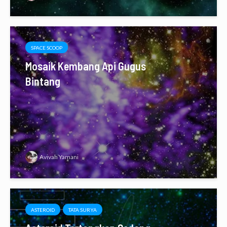
SPACE SCOOP
Mosaik Kembang Api Gugus
Bintang
Avivah Yamani
ASTEROID
TATA SURYA