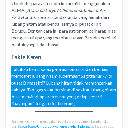
Untuk itu, para astronom ini memilih menggunakan
ALMA (
Atacama Large Millimeter/submillimeter
Array
) untuk mencari tanda-tanda yang lemah dari
lubang hitam atau benda lainnya di pusat orbit
Berudu. Dengan cara ini, para astronom berharap bisa
mengetahui apa yang membuat awan Berudu memiliki
bentuk yang tidak biasa.
Fakta Keren
Tahukah kamu kalau para astronom sudah berhasil
memotret lubang hitam supermasif Sagittarius A* di
pusat Bimasakti? Lubang hitam tidak memancarkan
cahaya. Tapi gas yang bersinar di sekitar lubang hitam
bisa menyingkap area pusat yang gelap seperti
“bayangan” dengan cincin terang.
Sumber: Artikel ini merupakan publikasi ulang yang dikembangkan
dari
Space Scoop Universe Awareness edisi Indonesia
. Space Scoop