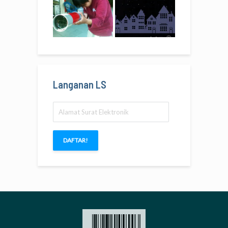
Langanan LS
Alamat
Surat
Elektronik
DAFTAR!