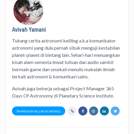
Avivah Yamani
Tukang cerita astronomi keliling
a.k.a
komunikator
astronomi
yang dulu pernah sibuk menguji kestabilan
planet-planet di bintang lain. Sehari-hari menuangkan
kisah alam semesta lewat
tulisan
dan
audio
sambil
bermain game dan sesekali menulis
makalah ilmiah
terkait astronomi &
komunikasi sains.
Avivah juga bekerja sebagai Project Manager
365
Days Of Astronomy
di
Planetary Science Institute
.
TAMPILKAN SELURUH ARTIKEL