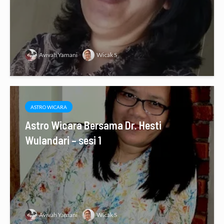
Avivah Yamani
Wicak S
ASTRO WICARA
Astro Wicara Bersama Dr. Hesti
Wulandari – sesi 1
Avivah Yamani
Wicak S