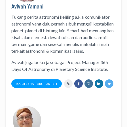
Avivah Yamani
Tukang cerita astronomi keliling
a.k.a
komunikator
astronomi
yang dulu pernah sibuk menguji kestabilan
planet-planet di bintang lain. Sehari-hari menuangkan
kisah alam semesta lewat
tulisan
dan
audio
sambil
bermain game dan sesekali menulis
makalah ilmiah
terkait astronomi &
komunikasi sains.
Avivah juga bekerja sebagai Project Manager
365
Days Of Astronomy
di
Planetary Science Institute
.
TAMPILKAN SELURUH ARTIKEL