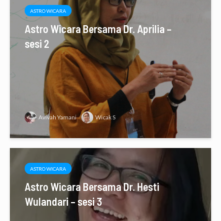
ASTRO WICARA
Astro Wicara Bersama Dr. Aprilia –
sesi 2
Avivah Yamani
Wicak S
ASTRO WICARA
Astro Wicara Bersama Dr. Hesti
Wulandari – sesi 3