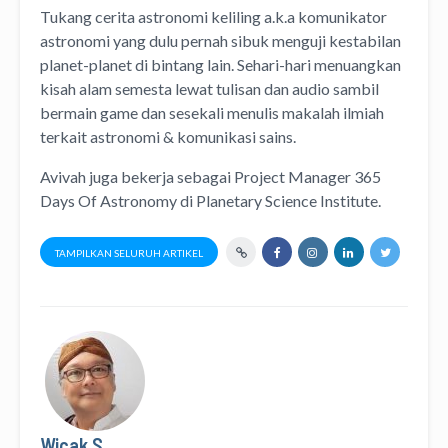
Tukang cerita astronomi keliling
a.k.a
komunikator
astronomi
yang dulu pernah sibuk menguji kestabilan
planet-planet di bintang lain. Sehari-hari menuangkan
kisah alam semesta lewat
tulisan
dan
audio
sambil
bermain game dan sesekali menulis
makalah ilmiah
terkait astronomi &
komunikasi sains.
Avivah juga bekerja sebagai Project Manager
365
Days Of Astronomy
di
Planetary Science Institute
.
TAMPILKAN SELURUH ARTIKEL
Wicak S