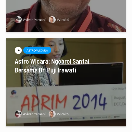
Avivah Yamani
Wicak S
ASTRO WICARA
Astro Wicara: Ngobrol Santai
Bersama Dr. Puji Irawati
Avivah Yamani
Wicak S