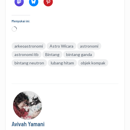
Menyukai ini:
Memuat...
arkeoastronomi
Astro Wicara
astronomi
astronomi itb
Bintang
bintang ganda
bintang neutron
lubang hitam
objek kompak
Avivah Yamani