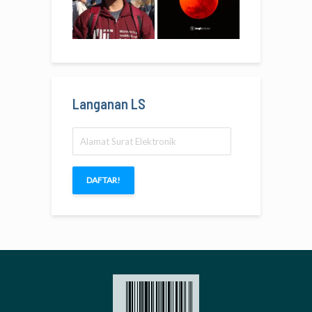
Langanan LS
Alamat
Surat
Elektronik
DAFTAR!