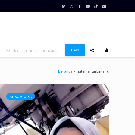
CARI
Beranda
»
materi antarbintang
ASTRO WICARA