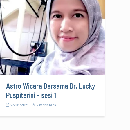
Astro Wicara Bersama Dr. Lucky
Puspitarini – sesi 1
26/01/2021
2 menit baca