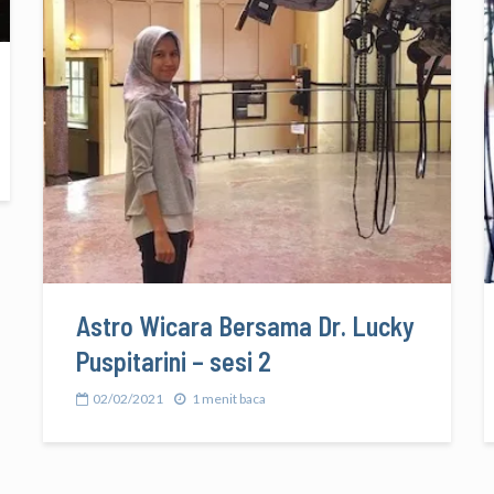
Astro Wicara Bersama Dr. Lucky
Puspitarini – sesi 2
02/02/2021
1 menit baca