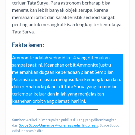
terluar Tata Surya. Para astronom berharap bisa
menemukan lebih banyak objek serupa, karena
memahami orbit dan karakteristik sednoid sangat
penting untuk merangkai kisah lengkap terbentuknya
Tata Surya.
Fakta keren:
Ammonite adalah sednoid ke-4 yang ditemukan
sampai saat ini. Keanehan orbit Ammonite justru
melemahkan dugaan keberadaan planet Sembilan
Para astronom justru mengusulkan kemungkinan lain:
dulu pernah ada planet di Tata Surya yang kemudian
terlempar keluar dan inilah yang menjelaskan
keanehan orbit yang diamati hari ini.
Sumber
: Artikel ini merupakan publikasi ulang yang dikembangkan
dari
Space Scoop Universe Awareness edisi Indonesia
. Space Scoop
edisi Indonesia dite