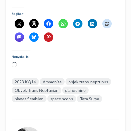
Bagikan:
Menyukai ini:
Memuat...
2023 KQ14
Ammonite
objek trans-neptunus
Obyek Trans Neptunian
planet nine
planet Sembilan
space scoop
Tata Surya