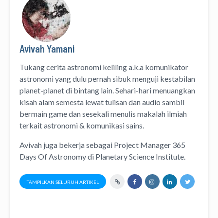
Avivah Yamani
Tukang cerita astronomi keliling
a.k.a
komunikator
astronomi
yang dulu pernah sibuk menguji kestabilan
planet-planet di bintang lain. Sehari-hari menuangkan
kisah alam semesta lewat
tulisan
dan
audio
sambil
bermain game dan sesekali menulis
makalah ilmiah
terkait astronomi &
komunikasi sains.
Avivah juga bekerja sebagai Project Manager
365
Days Of Astronomy
di
Planetary Science Institute
.
TAMPILKAN SELURUH ARTIKEL