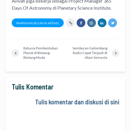
Avivah juga bekerja sebagai Project Manager
365
Days Of Astronomy
di
Planetary Science Institute
.
TAMPILKAN SELURUH ARTIKEL
Rahasia Pembentukan
Semburan Gelombang
Planet di Bintang-
Radio Cepat Terjauh di
Bintang Muda
Alam Semesta
Tulis Komentar
Tulis komentar dan diskusi di sini