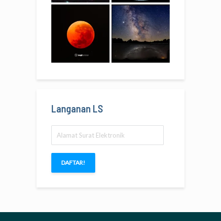
Langanan LS
Alamat
Surat
Elektronik
DAFTAR!