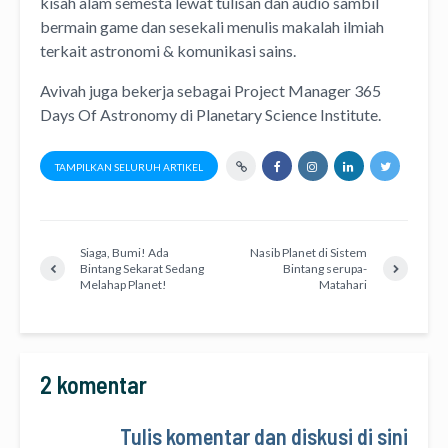
kisah alam semesta lewat
tulisan
dan
audio
sambil
bermain game dan sesekali menulis
makalah ilmiah
terkait astronomi &
komunikasi sains.
Avivah juga bekerja sebagai Project Manager
365
Days Of Astronomy
di
Planetary Science Institute
.
TAMPILKAN SELURUH ARTIKEL
Siaga, Bumi! Ada
Nasib Planet di Sistem
Bintang Sekarat Sedang
Bintang serupa-
Melahap Planet!
Matahari
2 komentar
Tulis komentar dan diskusi di sini