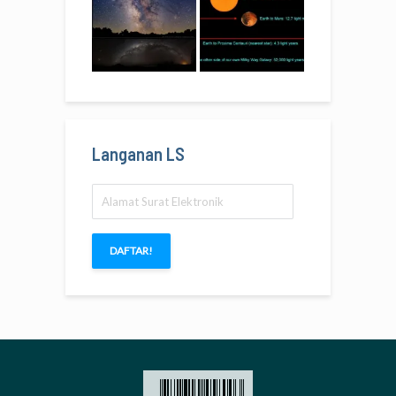
Langanan LS
Alamat
Surat
Elektronik
DAFTAR!