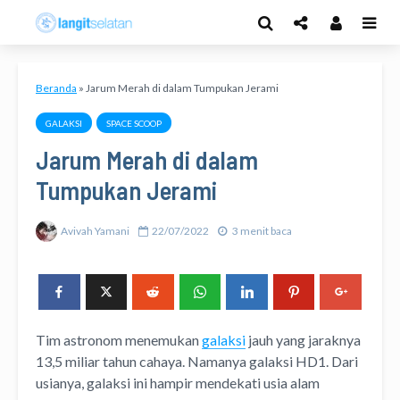
Beranda
»
Jarum Merah di dalam Tumpukan Jerami
GALAKSI
SPACE SCOOP
Jarum Merah di dalam
Tumpukan Jerami
Avivah Yamani
22/07/2022
3 menit baca
Tim astronom menemukan
galaksi
jauh yang jaraknya
13,5 miliar tahun cahaya. Namanya galaksi HD1. Dari
usianya, galaksi ini hampir mendekati usia alam