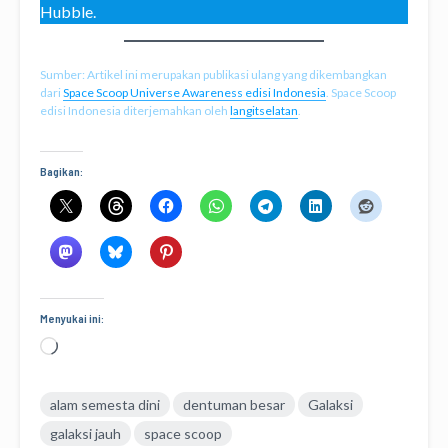
Hubble.
Sumber: Artikel ini merupakan publikasi ulang yang dikembangkan
dari
Space Scoop Universe Awareness edisi Indonesia
. Space Scoop
edisi Indonesia diterjemahkan oleh
langitselatan
.
Bagikan:
Menyukai ini:
Memuat...
alam semesta dini
dentuman besar
Galaksi
galaksi jauh
space scoop