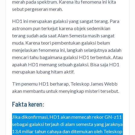
merah pada spektrum. Karena itu fenomena ini kita
sebut pergeseran merah.
HD1 ini merupakan galaksi yang sangat terang. Para
astronom pun terkejut karena objek sedemikian
terang sudah ada saat Alam Semesta masih sangat
muda. Karena teori pembentukan galaksi belum
menjelaskan fenomena ini, langkah selanjutnya adalah
mencari tahu bagaimana galaksi HD1 terbentuk. Atau
apakah HD1 memang sebuah galaksi. Bisa saja HD1
merupakan lubang hitam aktif.
Tim penemu HD1 berharap, Teleskop James Webb
akan membantu untuk menyingkap misteri tersebut.
Fakta keren:
Jika dikonfirmasi, HD1 akan memecah rekor GN-z11
sebagai galaksi terjauh di alam semesta yang jaraknya
13,4 miliar tahun cahaya dan ditemukan oleh Teleskop