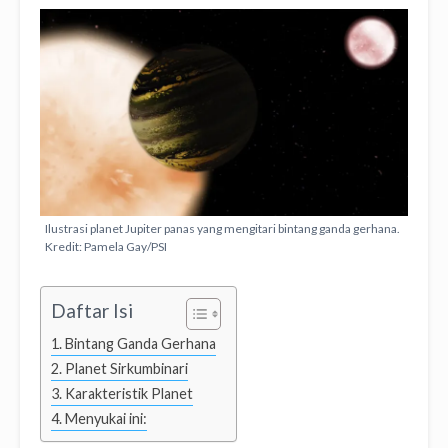
Ilustrasi planet Jupiter panas yang mengitari bintang ganda gerhana.
Kredit: Pamela Gay/PSI
Daftar Isi
Bintang Ganda Gerhana
Planet Sirkumbinari
Karakteristik Planet
Menyukai ini: