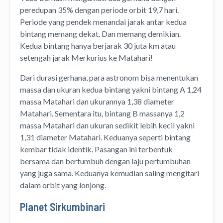
peredupan 35% dengan periode orbit 19,7 hari.
Periode yang pendek menandai jarak antar kedua
bintang memang dekat. Dan memang demikian.
Kedua bintang hanya berjarak 30 juta km atau
setengah jarak Merkurius ke Matahari!
Dari durasi gerhana, para astronom bisa menentukan
massa dan ukuran kedua bintang yakni bintang A 1,24
massa Matahari dan ukurannya 1,38 diameter
Matahari. Sementara itu, bintang B massanya 1,2
massa Matahari dan ukuran sedikit lebih kecil yakni
1,31 diameter Matahari. Keduanya seperti bintang
kembar tidak identik. Pasangan ini terbentuk
bersama dan bertumbuh dengan laju pertumbuhan
yang juga sama. Keduanya kemudian saling mengitari
dalam orbit yang lonjong.
Planet Sirkumbinari