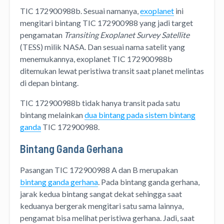
TIC 172900988b. Sesuai namanya,
exoplanet
ini
mengitari bintang TIC 172900988 yang jadi target
pengamatan
Transiting Exoplanet Survey Satellite
(TESS) milik NASA. Dan sesuai nama satelit yang
menemukannya, exoplanet TIC 172900988b
ditemukan lewat peristiwa transit saat planet melintas
di depan bintang.
TIC 172900988b tidak hanya transit pada satu
bintang melainkan
dua bintang pada sistem bintang
ganda
TIC 172900988.
Bintang Ganda Gerhana
Pasangan TIC 172900988 A dan B merupakan
bintang ganda gerhana
. Pada bintang ganda gerhana,
jarak kedua bintang sangat dekat sehingga saat
keduanya bergerak mengitari satu sama lainnya,
pengamat bisa melihat peristiwa gerhana. Jadi, saat