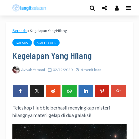
Beranda
»
Kegelapan Yang Hilang
GALAKSI
SPACE SCOOP
Kegelapan Yang Hilang
Avivah Yamani
02/12/2020
4 menit baca
Teleskop Hubble berhasil menyingkap misteri
hilangnya materi gelap di dua galaksi!