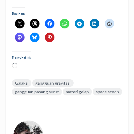
Bagikan:
Menyukai ini:
Memuat...
Galaksi
gangguan gravitasi
gangguan pasang surut
materi gelap
space scoop