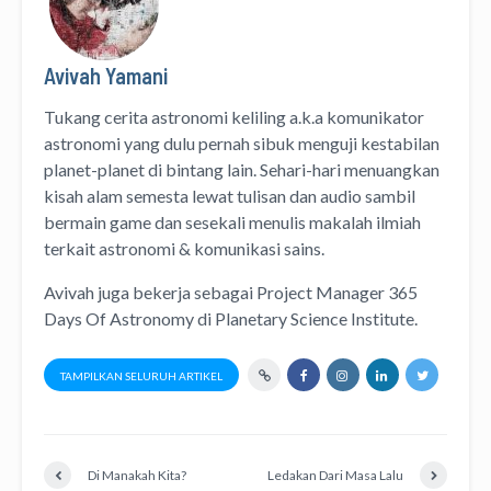
Avivah Yamani
Tukang cerita astronomi keliling
a.k.a
komunikator
astronomi
yang dulu pernah sibuk menguji kestabilan
planet-planet di bintang lain. Sehari-hari menuangkan
kisah alam semesta lewat
tulisan
dan
audio
sambil
bermain game dan sesekali menulis
makalah ilmiah
terkait astronomi &
komunikasi sains.
Avivah juga bekerja sebagai Project Manager
365
Days Of Astronomy
di
Planetary Science Institute
.
TAMPILKAN SELURUH ARTIKEL
Di Manakah Kita?
Ledakan Dari Masa Lalu