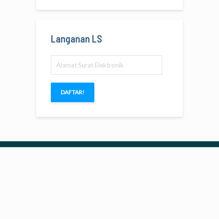
Langanan LS
Alamat
Surat
Elektronik
DAFTAR!
Copyright © 2026.
langitselatan
.
Peta Situs
|
Kebijakan
|
Kontak