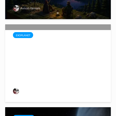
Avivah Yamani
EXOPLANET
Indikasi Exoplanet K2-18b Sebagai
Planet Lautan
Avivah Yamani