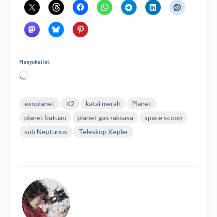
Menyukai ini:
Memuat...
exoplanet
K2
katai merah
Planet
planet batuan
planet gas raksasa
space scoop
sub Neptunus
Teleskop Kepler