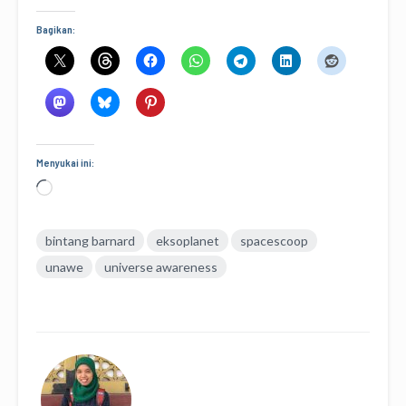
Bagikan:
Menyukai ini:
Memuat...
bintang barnard
eksoplanet
spacescoop
unawe
universe awareness