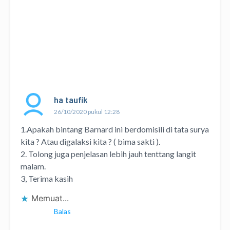
ha taufik
26/10/2020 pukul 12:28
1.Apakah bintang Barnard ini berdomisili di tata surya
kita ? Atau digalaksi kita ? ( bima sakti ).
2. Tolong juga penjelasan lebih jauh tenttang langit
malam.
3, Terima kasih
Memuat...
Balas