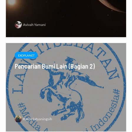
Avivah Yamani
EXOPLANET
Pencarian Bumi Lain (Bagian 2)
Ratna Satyaningsih