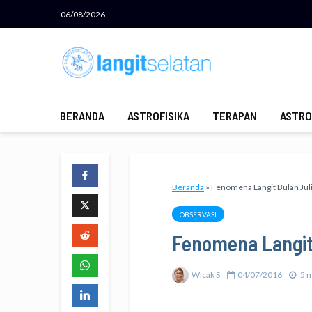
06/08/2026
BERANDA
ASTROFISIKA
TERAPAN
ASTRO
Beranda
»
Fenomena Langit Bulan Jul
OBSERVASI
Fenomena Langit 
Wicak S
04/07/2016
5 m