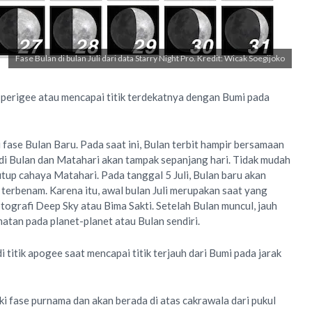
Fase Bulan di bulan Juli dari data Starry Night Pro. Kredit: Wicak Soegijoko
 perigee atau mencapai titik terdekatnya dengan Bumi pada
fase Bulan Baru. Pada saat ini, Bulan terbit hampir bersamaan
di Bulan dan Matahari akan tampak sepanjang hari. Tidak mudah
up cahaya Matahari. Pada tanggal 5 Juli, Bulan baru akan
terbenam. Karena itu, awal bulan Juli merupakan saat yang
tografi Deep Sky atau Bima Sakti. Setelah Bulan muncul, jauh
tan pada planet-planet atau Bulan sendiri.
 titik apogee saat mencapai titik terjauh dari Bumi pada jarak
i fase purnama dan akan berada di atas cakrawala dari pukul