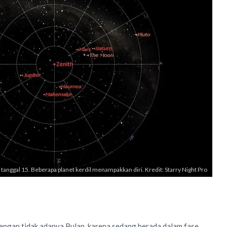
 tanggal 15. Beberapa planet kerdil menampakkan diri. Kredit: Starry Night Pro
 dengan tidak adanya Bulan, karena sedang berada dalam fase