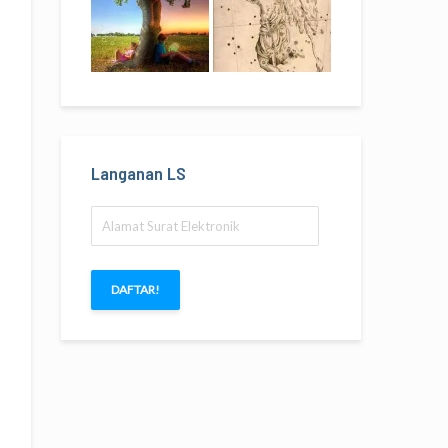
Langanan LS
Alamat
Surat
Elektronik
DAFTAR!