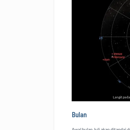
Langit pada
Bulan
Awal bulan Juli akan ditandai