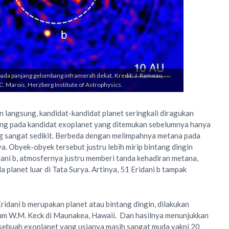
t pada panjang gelombang inframerah dekat. Kredit: J. Rameau,
C. Marois, Herzberg Institute of Astrophysics.
n langsung, kandidat-kandidat planet seringkali diragukan
sung pada kandidat exoplanet yang ditemukan sebelumnya hanya
g sangat sedikit. Berbeda dengan melimpahnya metana pada
ya. Obyek-obyek tersebut justru lebih mirip bintang dingin
dani b, atmosfernya justru memberi tanda kehadiran metana,
 planet luar di Tata Surya. Artinya, 51 Eridani b tampak
idani b merupakan planet atau bintang dingin, dilakukan
m W.M. Keck di Maunakea, Hawaii. Dan hasilnya menunjukkan
 sebuah exoplanet yang usianya masih sangat muda yakni 20