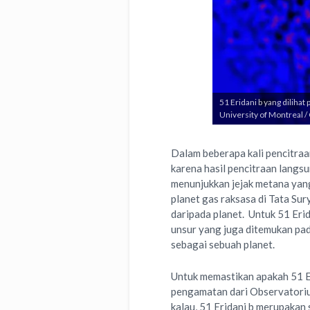
51 Eridani b yang diliha
University of Montreal / 
Dalam beberapa kali pencitraa
karena hasil pencitraan lang
menunjukkan jejak metana yan
planet gas raksasa di Tata Sur
daripada planet. Untuk 51 Eri
unsur yang juga ditemukan pada
sebagai sebuah planet.
Untuk memastikan apakah 51 Er
pengamatan dari Observatoriu
kalau, 51 Eridani b merupakan