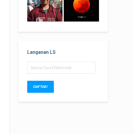
Langanan LS
Alamat
Surat
Elektronik
DAFTAR!