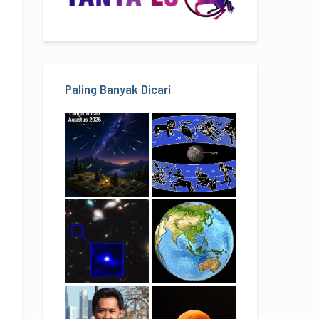
Paling Banyak Dicari