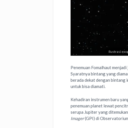
Ilustrasi exo
Penemuan Fomalhaut menjadi j
Syaratnya bintang yang diamat
berada dekat dengan bintang in
untuk bisa diamati.
Kehadiran instrumen baru yang
penemuan planet lewat pencitr
serupa Jupiter yang ditemuk
Imager
(GPI) di Observatorium