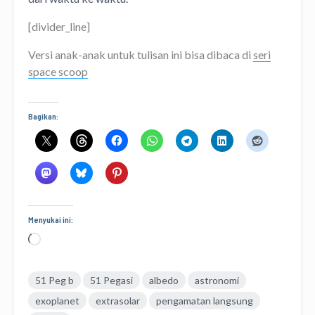
[divider_line]
Versi anak-anak untuk tulisan ini bisa dibaca di
seri
space scoop
Bagikan:
Menyukai ini:
Memuat...
51 Peg b
51 Pegasi
albedo
astronomi
exoplanet
extrasolar
pengamatan langsung