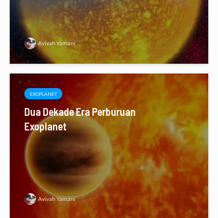
Avivah Yamani
EXOPLANET
Dua Dekade Era Perburuan
Exoplanet
Avivah Yamani