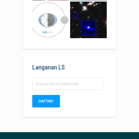
Langanan LS
Alamat
Surat
Elektronik
DAFTAR!