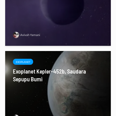
Avivah Yamani
EXOPLANET
Exoplanet Kepler-452b, Saudara
Sepupu Bumi