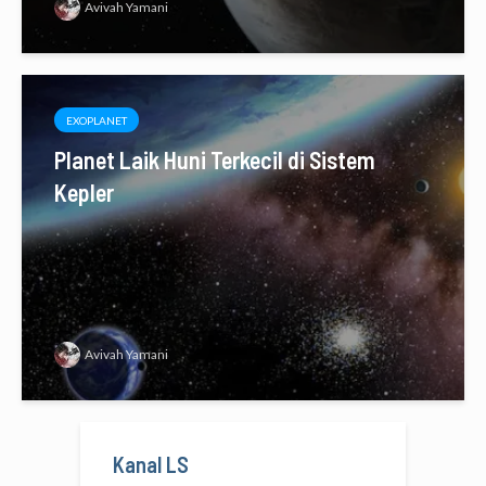
Avivah Yamani
EXOPLANET
Planet Laik Huni Terkecil di Sistem
Kepler
Avivah Yamani
Kanal LS