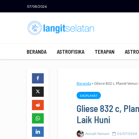
07/08/2026
BERANDA
ASTROFISIKA
TERAPAN
ASTRO
Beranda
»
Gliese 832 c, Planet Venus 
EXOPLANET
Gliese 832 c, Pla
Laik Huni
Avivah Yamani
01/07/2014