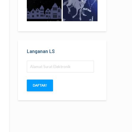
Langanan LS
Alamat
Surat
Elektronik
DAFTAR!