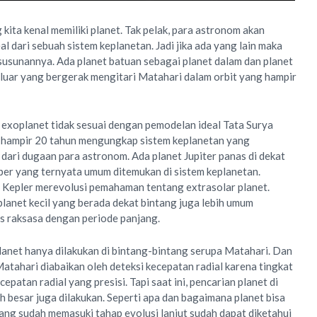
 kita kenal memiliki planet. Tak pelak, para astronom akan
al dari sebuah sistem keplanetan. Jadi jika ada yang lain maka
 susunannya. Ada planet batuan sebagai planet dalam dan planet
rluar yang bergerak mengitari Matahari dalam orbit yang hampir
exoplanet tidak sesuai dengan pemodelan ideal Tata Surya
 hampir 20 tahun mengungkap sistem keplanetan yang
 dari dugaan para astronom. Ada planet Jupiter panas di dekat
per yang ternyata umum ditemukan di sistem keplanetan.
 Kepler merevolusi pemahaman tentang extrasolar planet.
anet kecil yang berada dekat bintang juga lebih umum
s raksasa dengan periode panjang.
anet hanya dilakukan di bintang-bintang serupa Matahari. Dan
Matahari diabaikan oleh deteksi kecepatan radial karena tingkat
patan radial yang presisi. Tapi saat ini, pencarian planet di
h besar juga dilakukan. Seperti apa dan bagaimana planet bisa
ang sudah memasuki tahap evolusi lanjut sudah dapat diketahui