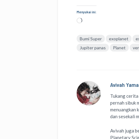
Menyukai ini:
Memuat...
Bumi Super
exoplanet
e
Jupiter panas
Planet
ve
Avivah Yama
Tukang cerita
pernah sibuk m
menuangkan k
dan sesekali 
Avivah juga b
Planetary Sci