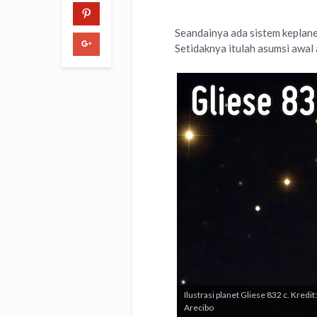
Seandainya ada sistem keplanet
Setidaknya itulah asumsi awal 
Ilustrasi planet Gliese 832 c. Kred
Arecibo