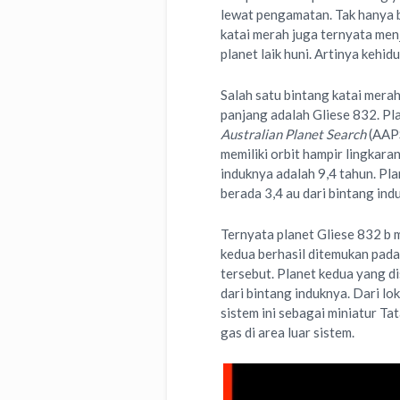
lewat pengamatan. Tak hanya b
katai merah juga ternyata men
planet laik huni. Artinya kehi
Salah satu bintang katai mera
panjang adalah Gliese 832. Pl
Australian Planet Search
(AAPS
memiliki orbit hampir lingkara
induknya adalah 9,4 tahun. Pl
berada 3,4 au dari bintang ind
Ternyata planet Gliese 832 b 
kedua berhasil ditemukan pada
tersebut. Planet kedua yang di
dari bintang induknya. Dari l
sistem ini sebagai miniatur Ta
gas di area luar sistem.