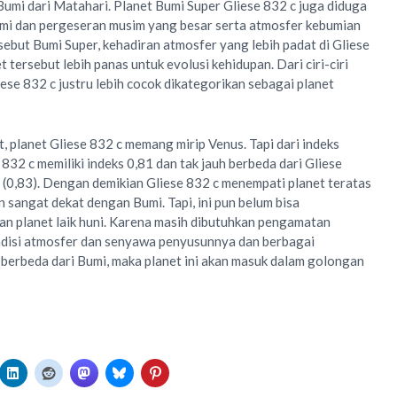
umi dari Matahari. Planet Bumi Super Gliese 832 c juga diduga
umi dan pergeseran musim yang besar serta atmosfer kebumian
sebut Bumi Super, kehadiran atmosfer yang lebih padat di Gliese
tersebut lebih panas untuk evolusi kehidupan. Dari ciri-ciri
ese 832 c justru lebih cocok dikategorikan sebagai planet
, planet Gliese 832 c memang mirip Venus. Tapi dari indeks
832 c memiliki indeks 0,81 dan tak jauh berbeda dari Gliese
 (0,83). Dengan demikian Gliese 832 c menempati planet teratas
n sangat dekat dengan Bumi. Tapi, ini pun belum bisa
n planet laik huni. Karena masih dibutuhkan pengamatan
ndisi atmosfer dan senyawa penyusunnya dan berbagai
 berbeda dari Bumi, maka planet ini akan masuk dalam golongan