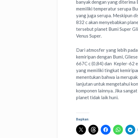
banyak dengan yang diterima B
memiliki temperatur serupa B
yang juga serupa. Meskipun di
832 c akan menyebabkan planet 
tersebut planet Bumi Super Gli
Venus Super.
Dari atmosfer yang lebih padat
kemiripan dengan Bumi, Gliese 
667C c (0,84) dan Kepler-62 e
yang memiliki tingkat kemiripa
menentukan bahwa ia merupaka
lanjutan untuk mengetahui ko
komponen lainnya. Jika sangat
planet tidak laik huni.
Bagikan: