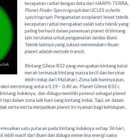
kecepatan radial dengan data dari HARPS-TERRA,
Planet Finder Spectrograph
dan UCLES
echelle
spectrograph
. Pengamatan exoplanet lewat teknik
kecepatan radial merupakan salah satu teknik yang
paling berhasil dalam penemuan planet di bintang
lain terutama untuk pengamatan landas Bumi.
Teknik lainnya yang sukses menemukan ribuan
planet adalah metode transit.
a laik
Bintang Gliese 832 yang merupakan bintang katai
merah termasuk bintang massa kecil dan bersinar
lebih redup dari Matahari. Zona laik huninya pun,
yakni merentang antara 0,19 – 0,40 au. Planet Gliese 832 c
 bintang induknya, dan diduga memiliki potensi sebagai planet
i tepi dalam zona laik huni sang bintang induk. Tapi, air dalam
tidak serta merta menjadikan planet ini nyaman bagi kehidupan,
elesaikan satu putaran pada bintang induknya setiap 36 hari,
ali lebih masif dari Bumi dan diduga menerima energi sama