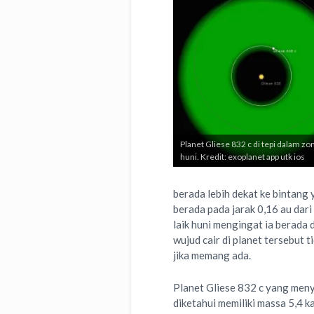
Planet Gliese 832 c di tepi dalam zon
huni. Kredit: exoplanet app utk ios
berada lebih dekat ke bintang 
berada pada jarak 0,16 au dari
laik huni mengingat ia berada d
wujud cair di planet tersebut 
jika memang ada.
Planet Gliese 832 c yang meny
diketahui memiliki massa 5,4 k