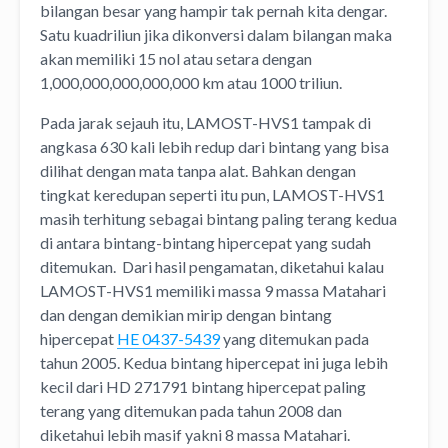
bilangan besar yang hampir tak pernah kita dengar.
Satu kuadriliun jika dikonversi dalam bilangan maka
akan memiliki 15 nol atau setara dengan
1,000,000,000,000,000 km atau 1000 triliun.
Pada jarak sejauh itu, LAMOST-HVS1 tampak di
angkasa 630 kali lebih redup dari bintang yang bisa
dilihat dengan mata tanpa alat. Bahkan dengan
tingkat keredupan seperti itu pun, LAMOST-HVS1
masih terhitung sebagai bintang paling terang kedua
di antara bintang-bintang hipercepat yang sudah
ditemukan. Dari hasil pengamatan, diketahui kalau
LAMOST-HVS1 memiliki massa 9 massa Matahari
dan dengan demikian mirip dengan bintang
hipercepat
HE 0437-5439
yang ditemukan pada
tahun 2005. Kedua bintang hipercepat ini juga lebih
kecil dari HD 271791 bintang hipercepat paling
terang yang ditemukan pada tahun 2008 dan
diketahui lebih masif yakni 8 massa Matahari.