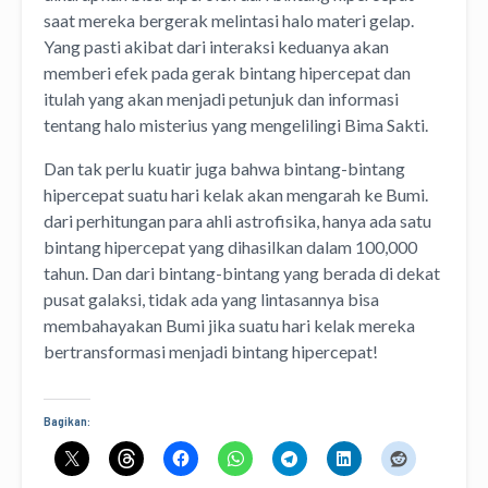
saat mereka bergerak melintasi halo materi gelap.
Yang pasti akibat dari interaksi keduanya akan
memberi efek pada gerak bintang hipercepat dan
itulah yang akan menjadi petunjuk dan informasi
tentang halo misterius yang mengelilingi Bima Sakti.
Dan tak perlu kuatir juga bahwa bintang-bintang
hipercepat suatu hari kelak akan mengarah ke Bumi.
dari perhitungan para ahli astrofisika, hanya ada satu
bintang hipercepat yang dihasilkan dalam 100,000
tahun. Dan dari bintang-bintang yang berada di dekat
pusat galaksi, tidak ada yang lintasannya bisa
membahayakan Bumi jika suatu hari kelak mereka
bertransformasi menjadi bintang hipercepat!
Bagikan: