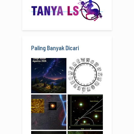
Paling Banyak Dicari