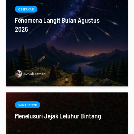
OBSERVASI
Fenomena Langit Bulan Agustus
2026
Avivah Yamani
SPACE SCOOP
Menelusuri Jejak Leluhur Bintang