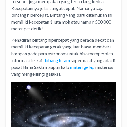
tersebut juga merupakan yang tercerlang kedua.
Kecepatannya jelas sangat cepat. Namanya saja
bintang hipercepat. Bintang yang baru ditemukan ini
memiliki kecepatan 1 juta mph atau hampir 500 000
meter per detik!
Kehadiran bintang hipercepat yang berada dekat dan
memiliki kecepatan gerak yang luar biasa, memberi
harapan pada para astronom untuk bisa memperoleh
informasi terkait
lubang hitam
supermasif yang ada di
pusat Bima Sakti maupun halo
materi gelap
misterius
yang mengelilingi galaksi.