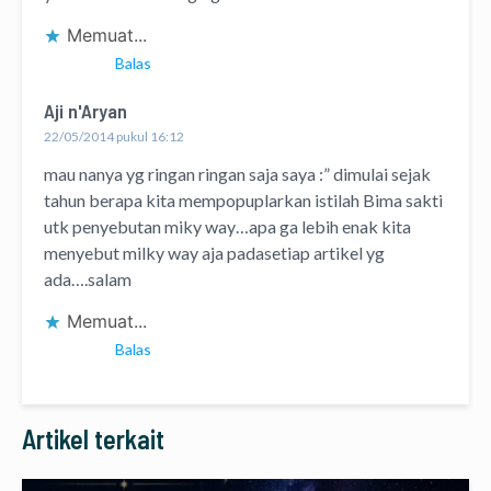
Memuat...
Balas
Aji n'Aryan
22/05/2014 pukul 16:12
mau nanya yg ringan ringan saja saya :” dimulai sejak
tahun berapa kita mempopuplarkan istilah Bima sakti
utk penyebutan miky way…apa ga lebih enak kita
menyebut milky way aja padasetiap artikel yg
ada….salam
Memuat...
Balas
Artikel terkait