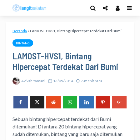
Beranda
»
LAMOST-HVS1, Bintang Hipercepat Terdekat Dari Bumi
BINTANG
LAMOST-HVS1, Bintang
Hipercepat Terdekat Dari Bumi
Avivah Yamani
13/05/2014
6 menit baca
Sebuah bintang hipercepat terdekat dari Bumi
ditemukan! Di antara 20 bintang hipercepat yang
sudah ditemukan, bintang yang baru saja ditemukan