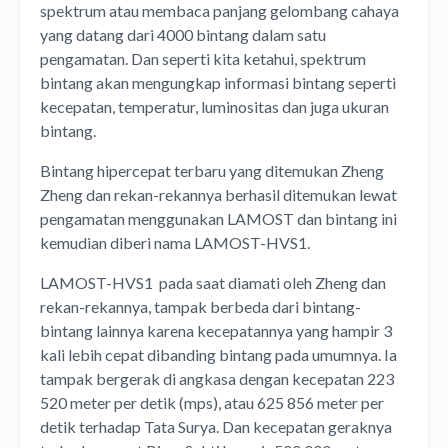
spektrum atau membaca panjang gelombang cahaya
yang datang dari 4000 bintang dalam satu
pengamatan. Dan seperti kita ketahui, spektrum
bintang akan mengungkap informasi bintang seperti
kecepatan, temperatur, luminositas dan juga ukuran
bintang.
Bintang hipercepat terbaru yang ditemukan Zheng
Zheng dan rekan-rekannya berhasil ditemukan lewat
pengamatan menggunakan LAMOST dan bintang ini
kemudian diberi nama LAMOST-HVS1.
LAMOST-HVS1 pada saat diamati oleh Zheng dan
rekan-rekannya, tampak berbeda dari bintang-
bintang lainnya karena kecepatannya yang hampir 3
kali lebih cepat dibanding bintang pada umumnya. Ia
tampak bergerak di angkasa dengan kecepatan 223
520 meter per detik (mps), atau 625 856 meter per
detik terhadap Tata Surya. Dan kecepatan geraknya