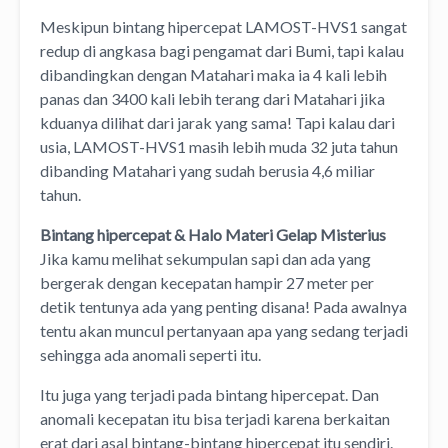
Meskipun bintang hipercepat LAMOST-HVS1 sangat
redup di angkasa bagi pengamat dari Bumi, tapi kalau
dibandingkan dengan Matahari maka ia 4 kali lebih
panas dan 3400 kali lebih terang dari Matahari jika
kduanya dilihat dari jarak yang sama! Tapi kalau dari
usia, LAMOST-HVS1 masih lebih muda 32 juta tahun
dibanding Matahari yang sudah berusia 4,6 miliar
tahun.
Bintang hipercepat & Halo Materi Gelap Misterius
Jika kamu melihat sekumpulan sapi dan ada yang
bergerak dengan kecepatan hampir 27 meter per
detik tentunya ada yang penting disana! Pada awalnya
tentu akan muncul pertanyaan apa yang sedang terjadi
sehingga ada anomali seperti itu.
Itu juga yang terjadi pada bintang hipercepat. Dan
anomali kecepatan itu bisa terjadi karena berkaitan
erat dari asal bintang-bintang hipercepat itu sendiri.