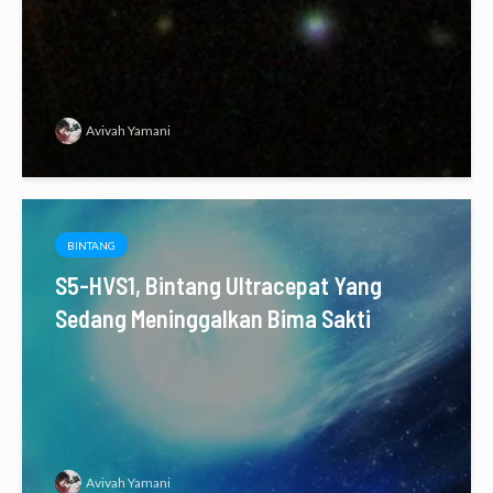
Avivah Yamani
BINTANG
S5-HVS1, Bintang Ultracepat Yang
Sedang Meninggalkan Bima Sakti
Avivah Yamani