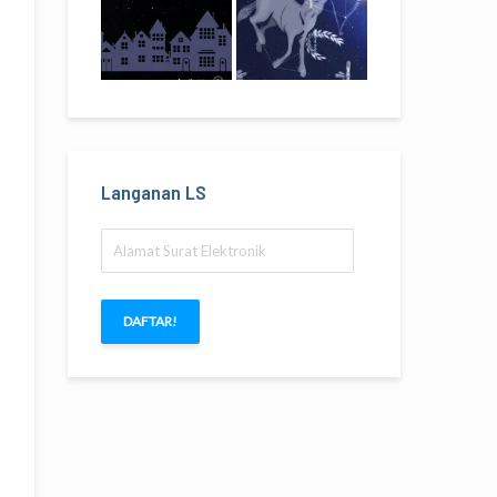
Langanan LS
Alamat
Surat
Elektronik
DAFTAR!