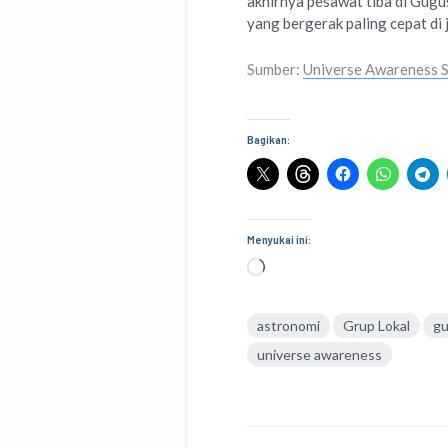
akhirnya pesawat tiba di Gugus
yang bergerak paling cepat di 
Sumber:
Universe Awareness 
Bagikan:
Menyukai ini:
Memuat...
astronomi
Grup Lokal
gu
universe awareness