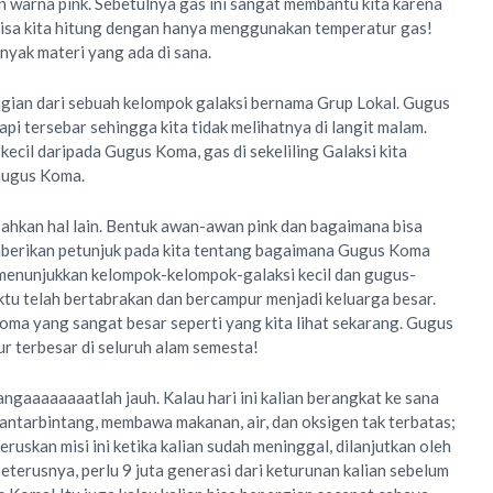
warna pink. Sebetulnya gas ini sangat membantu kita karena
bisa kita hitung dengan hanya menggunakan temperatur gas!
nyak materi yang ada di sana.
 bagian dari sebuah kelompok galaksi bernama Grup Lokal. Gugus
api tersebar sehingga kita tidak melihatnya di langit malam.
kecil daripada Gugus Koma, gas di sekeliling Galaksi kita
 Gugus Koma.
sahkan hal lain. Bentuk awan-awan pink dan bagaimana bisa
mberikan petunjuk pada kita tentang bagaimana Gugus Koma
menunjukkan kelompok-kelompok-galaksi kecil dan gugus-
aktu telah bertabrakan dan bercampur menjadi keluarga besar.
oma yang sangat besar seperti yang kita lihat sekarang. Gugus
ur terbesar di seluruh alam semesta!
gaaaaaaaatlah jauh. Kalau hari ini kalian berangkat ke sana
ntarbintang, membawa makanan, air, dan oksigen tak terbatas;
eruskan misi ini ketika kalian sudah meninggal, dilanjutkan oleh
terusnya, perlu 9 juta generasi dari keturunan kalian sebelum