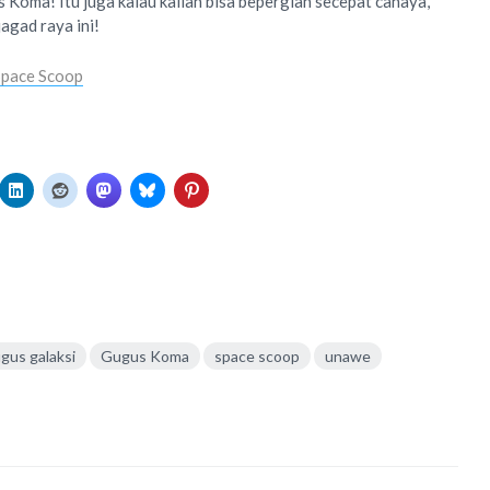
 Koma! Itu juga kalau kalian bisa bepergian secepat cahaya,
jagad raya ini!
Space Scoop
gus galaksi
Gugus Koma
space scoop
unawe