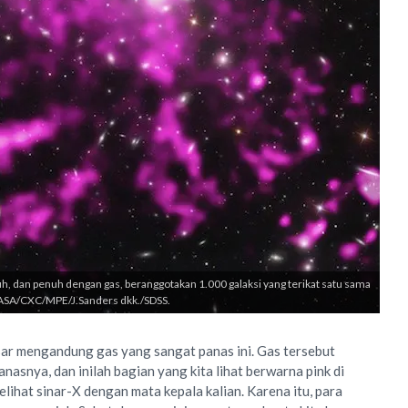
h, dan penuh dengan gas, beranggotakan 1.000 galaksi yang terikat satu sama
: NASA/CXC/MPE/J.Sanders dkk./SDSS.
ar mengandung gas yang sangat panas ini. Gas tersebut
asnya, dan inilah bagian yang kita lihat berwarna pink di
elihat sinar-X dengan mata kepala kalian. Karena itu, para