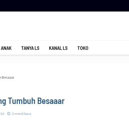
 ANAK
TANYA LS
KANAL LS
TOKO
h Besaaar
ang Tumbuh Besaaar
013
2 menit baca