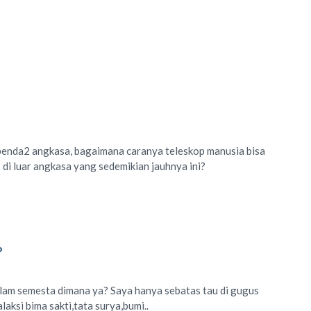
enda2 angkasa, bagaimana caranya teleskop manusia bisa
i luar angkasa yang sedemikian jauhnya ini?
P
alam semesta dimana ya? Saya hanya sebatas tau di gugus
laksi bima sakti,tata surya,bumi..