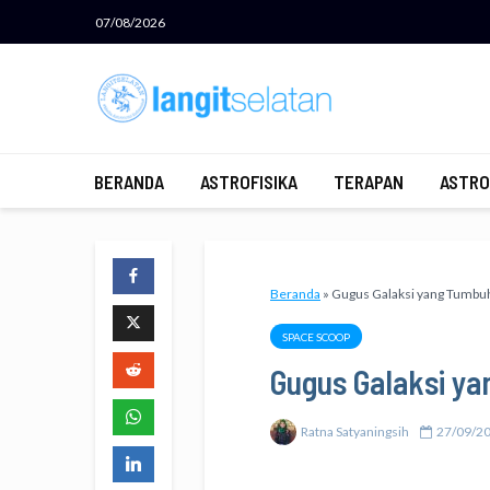
07/08/2026
BERANDA
ASTROFISIKA
TERAPAN
ASTRO
Beranda
»
Gugus Galaksi yang Tumbu
SPACE SCOOP
Gugus Galaksi y
Ratna Satyaningsih
27/09/2