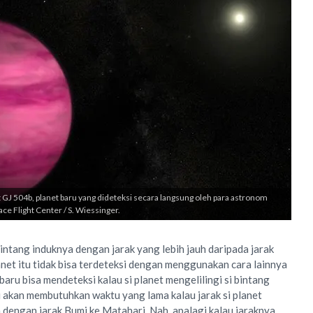
t GJ 504b, planet baru yang dideteksi secara langsung oleh para astronom
ce Flight Center / S. Wiessinger.
bintang induknya dengan jarak yang lebih jauh daripada jarak
anet itu tidak bisa terdeteksi dengan menggunakan cara lainnya
baru bisa mendeteksi kalau si planet mengelilingi si bintang
u akan membutuhkan waktu yang lama kalau jarak si planet
dengan jarak Bumi ke Matahari. Nah, apalagi kalau jaraknya