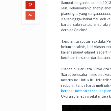
Sampai dengan bulan Juli 2013
lain.
Kebanyakan planet-planet 
planet gas yang sangaaaaaaaaa
Kalian nggak bakal mau deh ka
baru di salah satu planet raks
derajat Celcius!
Tapi, jangan putus asa dulu. P
belum berakhir, lho! Alasan m
karena planet-planet seperti 
kecil dan tersusun dari batuan.
Planet di luar Tata Surya kita
ibarat berusaha memotret kun
mercusuar. Untuk itu, trik-tri
redup ini tanpa harus melihatn
berhasil memotret sebuah plan
Ukuran planet ini sekitar tiga k