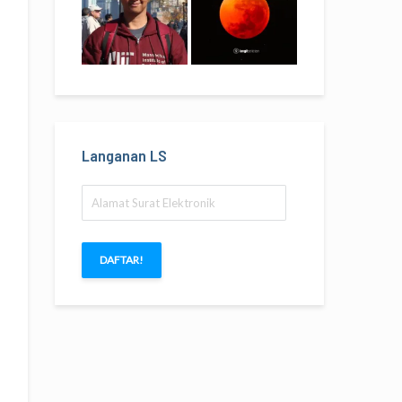
Langanan LS
Alamat
Surat
Elektronik
DAFTAR!