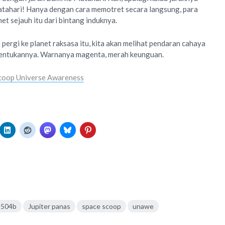
atahari! Hanya dengan cara memotret secara langsung, para
t sejauh itu dari bintang induknya.
a pergi ke planet raksasa itu, kita akan melihat pendaran cahaya
bentukannya. Warnanya magenta, merah keunguan.
coop Universe Awareness
 504b
Jupiter panas
space scoop
unawe