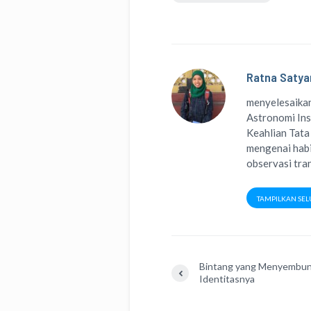
Ratna Satya
menyelesaikan
Astronomi Ins
Keahlian Tata
mengenai habi
observasi tran
TAMPILKAN SEL
Bintang yang Menyembun
Identitasnya