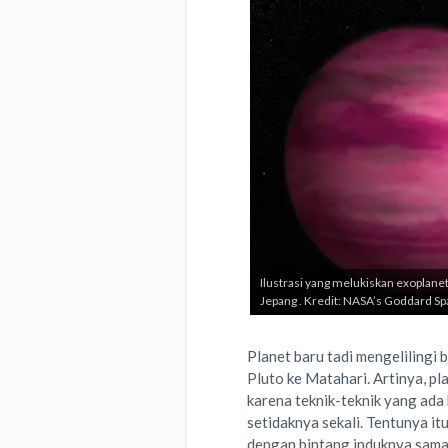
Ilustrasi yang melukiskan exoplane
Jepang . Kredit: NASA’s Goddard Spa
Planet baru tadi mengelilingi 
Pluto ke Matahari. Artinya, pl
karena teknik-teknik yang ada 
setidaknya sekali. Tentunya it
dengan bintang induknya sama 