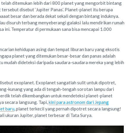
 telah ditemukan lebih dari 800 planet yang mengorbit bintang
tersebut disebut ‘Jupiter Panas’. Planet-planet itu berupa
aat besar dan berada dekat sekali dengan bintang induknya.
lau disuruh terbang menyeberangi galaksi lalu mendirikan rumah
asa ini. Temperatur di permukaan sana bisa mencapai 1.000
encarian kehidupan asing dan tempat liburan baru yang eksotis
engapa planet yang ditemukan besar-besar dan panas adalah
itu mudah dideteksi daripada saudara-saudara mereka yang lebih
 disebut exoplanet. Exoplanet sangatlah sulit untuk dipotret,
ang-kunang yang ada di tengah-tengah sorotan lampu dari
k cerdik telah dikembangkan untuk mendeteksi planet-planet
ya secara langsung. Tapi,
kini para astronom dari Jepang
et baru
, planet terkecil yang pernah dipotret secara langsung!
ali ukuran Jupiter, planet terbesar di Tata Surya.