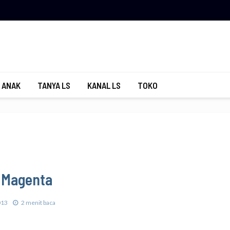
 ANAK
TANYA LS
KANAL LS
TOKO
 Magenta
013
2 menit baca