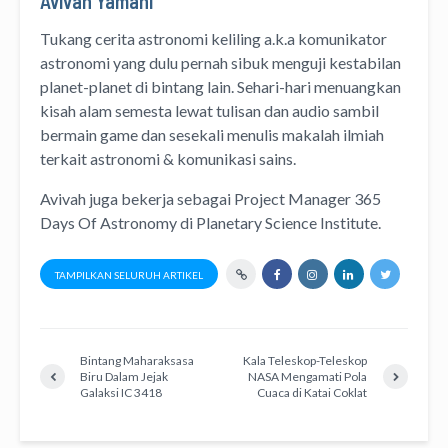
Avivah Yamani
Tukang cerita astronomi keliling
a.k.a
komunikator
astronomi
yang dulu pernah sibuk menguji kestabilan
planet-planet di bintang lain. Sehari-hari menuangkan
kisah alam semesta lewat
tulisan
dan
audio
sambil
bermain game dan sesekali menulis
makalah ilmiah
terkait astronomi &
komunikasi sains.
Avivah juga bekerja sebagai Project Manager
365
Days Of Astronomy
di
Planetary Science Institute
.
TAMPILKAN SELURUH ARTIKEL
Bintang Maharaksasa
Kala Teleskop-Teleskop
Biru Dalam Jejak
NASA Mengamati Pola
Galaksi IC 3418
Cuaca di Katai Coklat