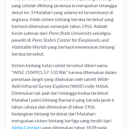
yang setelah dihitung jaraknya ia merupakan tetangga
dekat ke-3 Matahari yang selama ini tersembunyi di
angkasa. Inilah sistem bintang berdua terdekat yang
berhasil ditemukan semenjak tahun 1916. Adalah
Kevin Luhman dari
Penn State University
sekaligus
peneliti di
Penn State’s Center for Exoplanets and
Habitable Worlds
yang berhasil menemukan bintang
berdua tersebut.
Sistem bintang katai coklat tersebut diberi nama
“WISE J104915.57-531906” karena ditemukan dalam
pemetaan langit yang dilakukan oleh satelit
Wide-
field Infrared Survey Explorer
(WISE) milik NASA.
Ditemukan tak jauh dari tetangga kedua terdekat
Matahari yakni bintang Barnard yang berada jarak 6
tahun cahaya dan ditemukan di tahun 1916.
Sedangkan bintang terdekat dari Matahari
merupakan sistem bintang bertiga yang terdiri dari
Alpha Centauri
yang ditemukan tahun 1839 pada