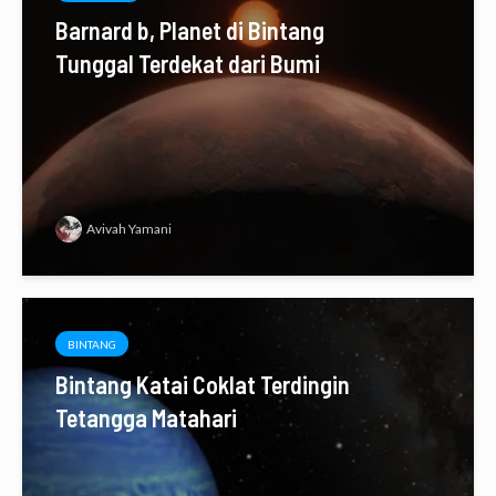
Barnard b, Planet di Bintang
Tunggal Terdekat dari Bumi
Avivah Yamani
BINTANG
Bintang Katai Coklat Terdingin
Tetangga Matahari