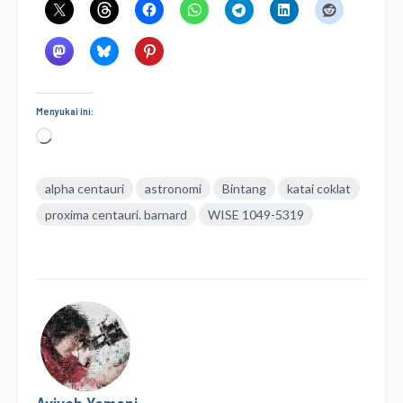
Menyukai ini:
Memuat...
alpha centauri
astronomi
Bintang
katai coklat
proxima centauri. barnard
WISE 1049-5319