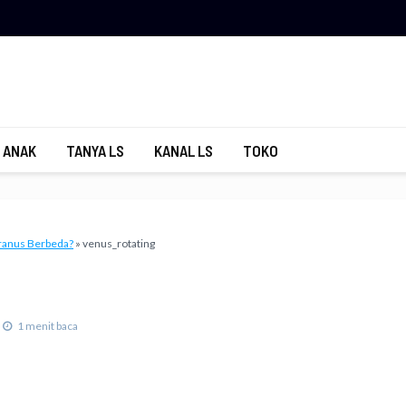
 ANAK
TANYA LS
KANAL LS
TOKO
ranus Berbeda?
»
venus_rotating
1 menit baca