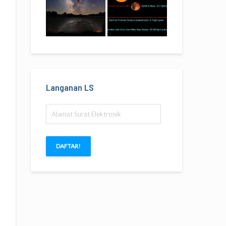
Langanan LS
Alamat
Surat
Elektronik
DAFTAR!