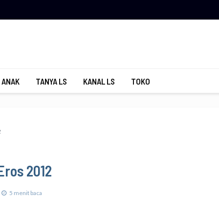
 ANAK
TANYA LS
KANAL LS
TOKO
2
Eros 2012
5 menit baca