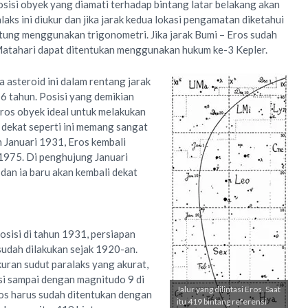
osisi obyek yang diamati terhadap bintang latar belakang akan
aks ini diukur dan jika jarak kedua lokasi pengamatan diketahui
itung menggunakan trigonometri. Jika jarak Bumi – Eros sudah
 Matahari dapat ditentukan menggunakan hukum ke-3 Kepler.
 asteroid ini dalam rentang jarak
,76 tahun. Posisi yang demikian
Eros obyek ideal untuk melakukan
 dekat seperti ini memang sangat
an Januari 1931, Eros kembali
1975. Di penghujung Januari
dan ia baru akan kembali dekat
osisi di tahun 1931, persiapan
udah dilakukan sejak 1920-an.
uran sudut paralaks yang akurat,
nsi sampai dengan magnitudo 9 di
Jalur yang dilintasi Eros. Saat
ros harus sudah ditentukan dengan
itu 419 bintang referensi