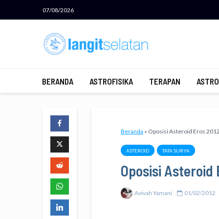
07/08/2026
BERANDA
ASTROFISIKA
TERAPAN
ASTRO
Beranda
»
Oposisi Asteroid Eros 201
ASTEROID
TATA SURYA
Oposisi Asteroid 
Avivah Yamani
01/02/2012