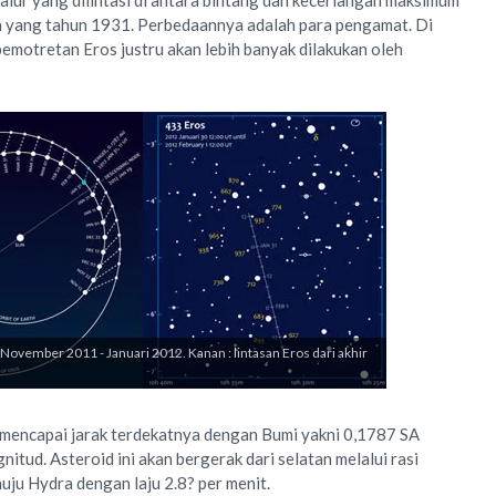
alur yang dilintasi di antara bintang dan kecerlangan maksimum
 yang tahun 1931. Perbedaannya adalah para pengamat. Di
motretan Eros justru akan lebih banyak dilakukan oleh
ri November 2011 - Januari 2012. Kanan : lintasan Eros dari akhir
 mencapai jarak terdekatnya dengan Bumi yakni 0,1787 SA
tud. Asteroid ini akan bergerak dari selatan melalui rasi
uju Hydra dengan laju 2.8? per menit.