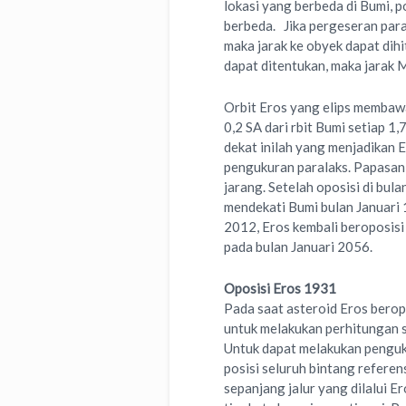
lokasi yang berbeda di Bumi, p
berbeda. Jika pergeseran paral
maka jarak ke obyek dapat dih
dapat ditentukan, maka jarak
Orbit Eros yang elips membawa
0,2 SA dari rbit Bumi setiap 1
dekat inilah yang menjadikan 
pengukuran paralaks. Papasan
jarang. Setelah oposisi di bul
mendekati Bumi bulan Januari 
2012, Eros kembali beroposisi 
pada bulan Januari 2056.
Oposisi Eros 1931
Pada saat asteroid Eros berop
untuk melakukan perhitungan s
Untuk dapat melakukan penguk
posisi seluruh bintang refere
sepanjang jalur yang dilalui E