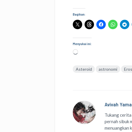
Bagikan:
Menyukai ini:
Memuat...
Asteroid
astronomi
Ero
Avivah Yama
Tukang cerita
pernah sibuk m
menuangkan k