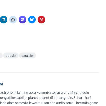
s
oposisi
paralaks
ni
 astronomi keliling
a.k.a
komunikator astronomi
yang dulu
enguji kestabilan planet-planet di bintang lain. Sehari-hari
isah alam semesta lewat
tulisan
dan
audio
sambil bermain game