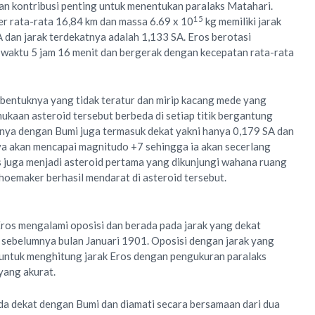
n kontribusi penting untuk menentukan paralaks Matahari.
15
er rata-rata 16,84 km dan massa 6.69 x 10
kg memiliki jarak
A dan jarak terdekatnya adalah 1,133 SA. Eros berotasi
m waktu 5 jam 16 menit dan bergerak dengan kecepatan rata-rata
h bentuknya yang tidak teratur dan mirip kacang mede yang
ukaan asteroid tersebut berbeda di setiap titik bergantung
knya dengan Bumi juga termasuk dekat yakni hanya 0,179 SA dan
ya akan mencapai magnitudo +7 sehingga ia akan secerlang
 juga menjadi asteroid pertama yang dikunjungi wahana ruang
oemaker berhasil mendarat di asteroid tersebut.
Eros mengalami oposisi dan berada pada jarak yang dekat
 sebelumnya bulan Januari 1901. Oposisi dengan jarak yang
 untuk menghitung jarak Eros dengan pengukuran paralaks
yang akurat.
da dekat dengan Bumi dan diamati secara bersamaan dari dua