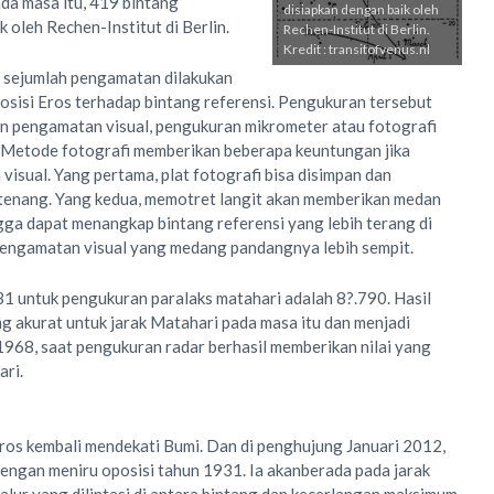
ada masa itu, 419 bintang
disiapkan dengan baik oleh
k oleh Rechen-Institut di Berlin.
Rechen-Institut di Berlin.
Kredit : transitofvenus.nl
, sejumlah pengamatan dilakukan
sisi Eros terhadap bintang referensi. Pengukuran tersebut
 pengamatan visual, pengukuran mikrometer atau fotografi
. Metode fotografi memberikan beberapa keuntungan jika
isual. Yang pertama, plat fotografi bisa disimpan dan
tenang. Yang kedua, memotret langit akan memberikan medan
gga dapat menangkap bintang referensi yang lebih terang di
pengamatan visual yang medang pandangnya lebih sempit.
1 untuk pengukuran paralaks matahari adalah 8?.790. Hasil
ng akurat untuk jarak Matahari pada masa itu dan menjadi
968, saat pengukuran radar berhasil memberikan nilai yang
ari.
ros kembali mendekati Bumi. Dan di penghujung Januari 2012,
engan meniru oposisi tahun 1931. Ia akanberada pada jarak