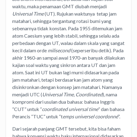
waktu, maka penamaan GMT diubah menjadi
Universal Time
(UT). Rujukan waktunya tetap jam
matahari, sehingga tergantung rotasi bumi yang
sebenarnya tidak konstan. Pada 1955 ditemukan jam
atom Caesium yang lebih stabil, sehingga selalu ada
perbedaan dengan UT, walau dalam skala yang sangat
kecil dalam orde
milisecond
(seperseribu detik). Pada
akhir 1960-an sampai awal 1970-an banyak dilakukan
kajian soal waktu yang sinkron antara UT dan jam
atom. Saat ini UT bukan lagi murni didasarkan pada
jam matahari, tetapi berdasarkan jam atom yang
disinkronkan dengan konsep jam matahari. Namanya
menjadi UTC (
Universal Time, Coordinated
), nama
kompromi dari usulan dua bahasa: bahasa Inggris
“CUT” untuk “
coordinated universal time
” dan bahasa
Perancis “TUC” untuk “t
emps universel coordonné
”.
Dari sejarah panjang GMT tersebut, kita bisa faham
bahwa konvensi waktu baku internasional didasarkan