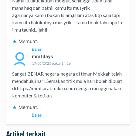
Kamu itu ikut ikutan thoghut sehingga tidak tahu
mana haq dan bathil,kamu itu musyrik
agamanya,kamu bukan Islam,Islam atas ktp saja tapi
kamu itu hakikatnya musyrik…kamu tidak tahu apa itu
ilmu tauhid…jahil
Memuat...
Balas
mmtdays
17/05/2025 pukul 14:16
Sangat BENAR negara-negara di timur Mekkah telah
mendahului hari. Semakan titik mula hari boleh dibuat
di
https://mmt.arabmikro.com
dengan menggunakan
komputer & tetikus.
Memuat...
Balas
Artikel terkait