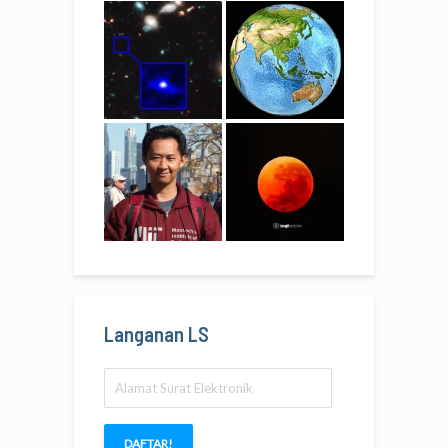
Langanan LS
Alamat
Surat
Elektronik
DAFTAR!