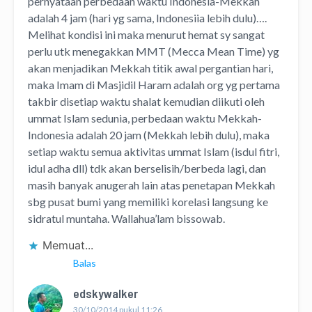
pernyataan perbedaan waktu Indonesia-Mekkah
adalah 4 jam (hari yg sama, Indonesiia lebih dulu)….
Melihat kondisi ini maka menurut hemat sy sangat
perlu utk menegakkan MMT (Mecca Mean Time) yg
akan menjadikan Mekkah titik awal pergantian hari,
maka Imam di Masjidil Haram adalah org yg pertama
takbir disetiap waktu shalat kemudian diikuti oleh
ummat Islam sedunia, perbedaan waktu Mekkah-
Indonesia adalah 20 jam (Mekkah lebih dulu), maka
setiap waktu semua aktivitas ummat Islam (isdul fitri,
idul adha dll) tdk akan berselisih/berbeda lagi, dan
masih banyak anugerah lain atas penetapan Mekkah
sbg pusat bumi yang memiliki korelasi langsung ke
sidratul muntaha. Wallahua’lam bissowab.
Memuat...
Balas
edskywalker
30/10/2014 pukul 11:26