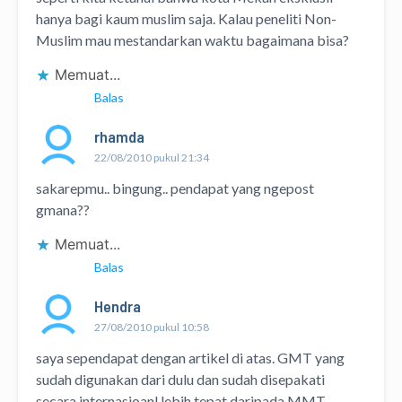
hanya bagi kaum muslim saja. Kalau peneliti Non-
Muslim mau mestandarkan waktu bagaimana bisa?
Memuat...
Balas
rhamda
22/08/2010 pukul 21:34
sakarepmu.. bingung.. pendapat yang ngepost
gmana??
Memuat...
Balas
Hendra
27/08/2010 pukul 10:58
saya sependapat dengan artikel di atas. GMT yang
sudah digunakan dari dulu dan sudah disepakati
secara internasioanl lebih tepat daripada MMT,