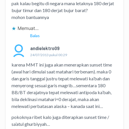
pak kalau begitu di negara mana letaknya 180 derjat
bujur timur dan 180 derjat bujur barat?
mohon bantuannya
Memuat...
Balas
andielektro09
24/07/2013 pukul 00:29
karena MMT ini juga akan menerapkan sunset time
(awal hari dimulai saat matahari terbenam). maka 0
dan garis tanggal justru tepat melewati ka’bah dan
menyerong sesuai garis magrib…sementara 180
BB/BT derajatnya tepat melewati antipoda ka’bah,
bila deklinasi matahari=0 derajat, maka akan
melewati perbatasan alaska – kanada saat ini…
pokoknya ribet kalo juga diterapkan sunset time /
sa’atul ghurbiyyah…