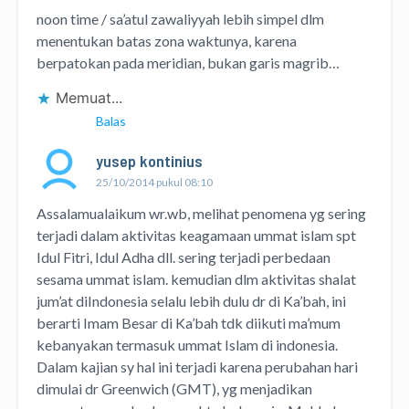
noon time / sa’atul zawaliyyah lebih simpel dlm
menentukan batas zona waktunya, karena
berpatokan pada meridian, bukan garis magrib…
Memuat...
Balas
yusep kontinius
25/10/2014 pukul 08:10
Assalamualaikum wr.wb, melihat penomena yg sering
terjadi dalam aktivitas keagamaan ummat islam spt
Idul Fitri, Idul Adha dll. sering terjadi perbedaan
sesama ummat islam. kemudian dlm aktivitas shalat
jum’at diIndonesia selalu lebih dulu dr di Ka’bah, ini
berarti Imam Besar di Ka’bah tdk diikuti ma’mum
kebanyakan termasuk ummat Islam di indonesia.
Dalam kajian sy hal ini terjadi karena perubahan hari
dimulai dr Greenwich (GMT), yg menjadikan