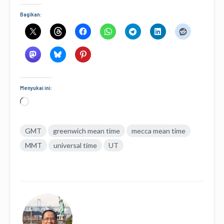
Bagikan:
Menyukai ini:
Memuat...
GMT
greenwich mean time
mecca mean time
MMT
universal time
UT