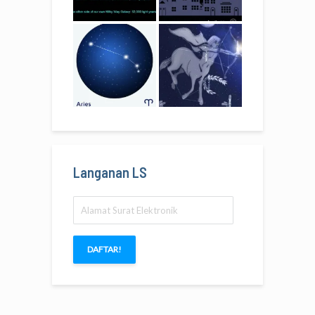
Langanan LS
Alamat
Surat
Elektronik
DAFTAR!