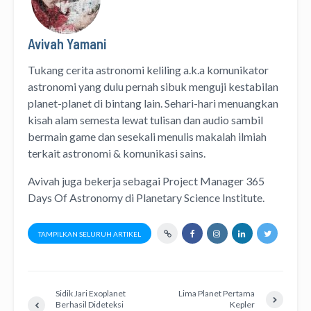
Avivah Yamani
Tukang cerita astronomi keliling
a.k.a
komunikator
astronomi
yang dulu pernah sibuk menguji kestabilan
planet-planet di bintang lain. Sehari-hari menuangkan
kisah alam semesta lewat
tulisan
dan
audio
sambil
bermain game dan sesekali menulis
makalah ilmiah
terkait astronomi &
komunikasi sains.
Avivah juga bekerja sebagai Project Manager
365
Days Of Astronomy
di
Planetary Science Institute
.
TAMPILKAN SELURUH ARTIKEL
Sidik Jari Exoplanet
Lima Planet Pertama
Berhasil Dideteksi
Kepler