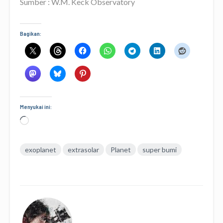
Sumber : W.M. Keck Observatory
Bagikan:
Menyukai ini:
Memuat...
exoplanet
extrasolar
Planet
super bumi