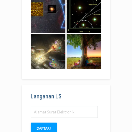
Langanan LS
Alamat
Surat
Elektronik
DAFTAR!