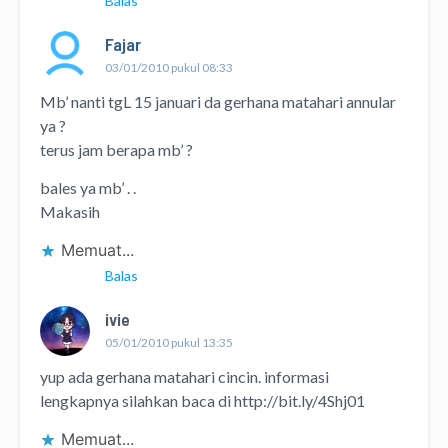
Balas
Fajar
03/01/2010 pukul 08:33
Mb’ nanti tgL 15 januari da gerhana matahari annular
ya ?
terus jam berapa mb’ ?
bales ya mb’ . .
Makasih
Memuat...
Balas
ivie
05/01/2010 pukul 13:35
yup ada gerhana matahari cincin. informasi
lengkapnya silahkan baca di
http://bit.ly/4Shj01
Memuat...