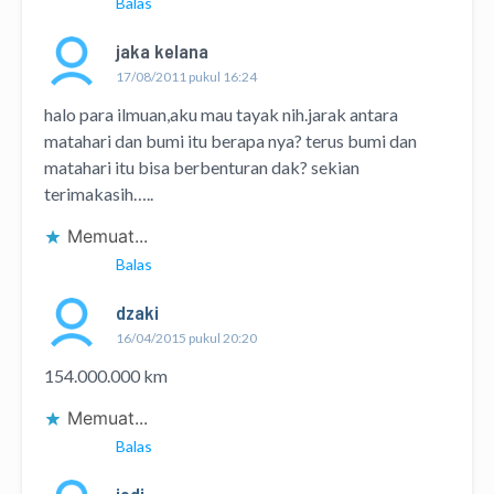
Balas
jaka kelana
17/08/2011 pukul 16:24
halo para ilmuan,aku mau tayak nih.jarak antara
matahari dan bumi itu berapa nya? terus bumi dan
matahari itu bisa berbenturan dak? sekian
terimakasih…..
Memuat...
Balas
dzaki
16/04/2015 pukul 20:20
154.000.000 km
Memuat...
Balas