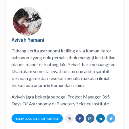
Avivah Yamani
Tukang cerita astronomi keliling
a.k.a
komunikator
astronomi
yang dulu pernah sibuk menguji kestabilan
planet-planet di bintang lain. Sehari-hari menuangkan
kisah alam semesta lewat
tulisan
dan
audio
sambil
bermain game dan sesekali menulis
makalah ilmiah
terkait astronomi &
komunikasi sains.
Avivah juga bekerja sebagai Project Manager
365
Days Of Astronomy
di
Planetary Science Institute
.
TAMPILKAN SELURUH ARTIKEL