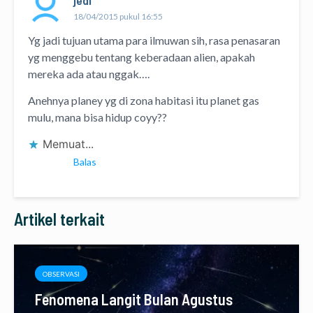
jedi
18/04/2015 pukul 16:55
Yg jadi tujuan utama para ilmuwan sih, rasa penasaran
yg menggebu tentang keberadaan alien, apakah
mereka ada atau nggak….
Anehnya planey yg di zona habitasi itu planet gas
mulu, mana bisa hidup coyy??
Memuat...
Balas
Artikel terkait
OBSERVASI
Fenomena Langit Bulan Agustus