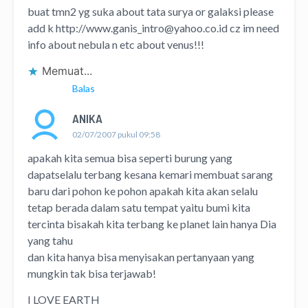
buat tmn2 yg suka about tata surya or galaksi please
add k
http://
www.ganis_intro@yahoo.co.id
cz im need
info about nebula n etc about venus!!!
Memuat...
Balas
ANIKA
02/07/2007 pukul 09:58
apakah kita semua bisa seperti burung yang
dapatselalu terbang kesana kemari membuat sarang
baru dari pohon ke pohon apakah kita akan selalu
tetap berada dalam satu tempat yaitu bumi kita
tercinta bisakah kita terbang ke planet lain hanya Dia
yang tahu
dan kita hanya bisa menyisakan pertanyaan yang
mungkin tak bisa terjawab!
I LOVE EARTH