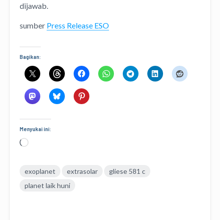
dijawab.
sumber
Press Release ESO
Bagikan:
Menyukai ini:
Memuat...
exoplanet
extrasolar
gliese 581 c
planet laik huni