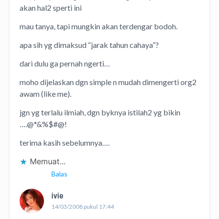
akan hal2 sperti ini
mau tanya, tapi mungkin akan terdengar bodoh.
apa sih yg dimaksud “jarak tahun cahaya”?
dari dulu ga pernah ngerti…
moho dijelaskan dgn simple n mudah dimengerti org2
awam (like me).
jgn yg terlalu ilmiah, dgn byknya istilah2 yg bikin
….@*&%$#@!
terima kasih sebelumnya….
Memuat...
Balas
ivie
14/03/2008 pukul 17:44