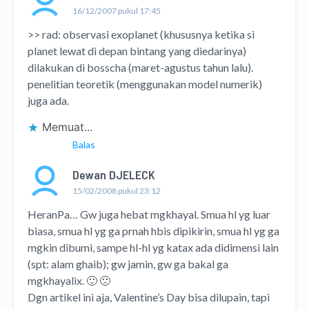
16/12/2007 pukul 17:45
>> rad: observasi exoplanet (khususnya ketika si
planet lewat di depan bintang yang diedarinya)
dilakukan di bosscha (maret-agustus tahun lalu).
penelitian teoretik (menggunakan model numerik)
juga ada.
Memuat...
Balas
Dewan DJELECK
15/02/2008 pukul 23:12
HeranPa… Gw juga hebat mgkhayal. Smua hl yg luar
biasa, smua hl yg ga prnah hbis dipikirin, smua hl yg ga
mgkin dibumi, sampe hl-hl yg katax ada didimensi lain
(spt: alam ghaib); gw jamin, gw ga bakal ga
mgkhayalix. 🙂 🙁
Dgn artikel ini aja, Valentine’s Day bisa dilupain, tapi