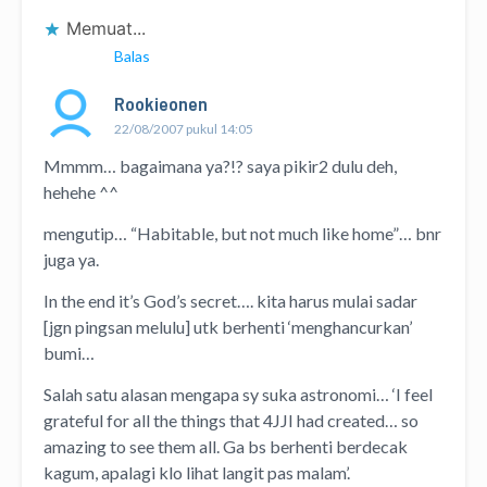
Memuat...
Balas
Rookieonen
22/08/2007 pukul 14:05
Mmmm… bagaimana ya?!? saya pikir2 dulu deh,
hehehe ^^
mengutip… “Habitable, but not much like home”… bnr
juga ya.
In the end it’s God’s secret…. kita harus mulai sadar
[jgn pingsan melulu] utk berhenti ‘menghancurkan’
bumi…
Salah satu alasan mengapa sy suka astronomi… ‘I feel
grateful for all the things that 4JJI had created… so
amazing to see them all. Ga bs berhenti berdecak
kagum, apalagi klo lihat langit pas malam’.