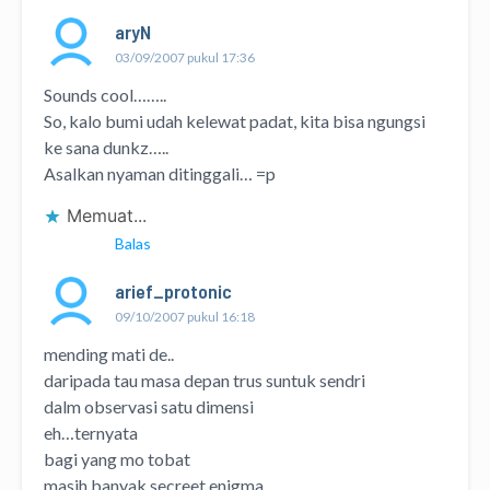
aryN
03/09/2007 pukul 17:36
Sounds cool……..
So, kalo bumi udah kelewat padat, kita bisa ngungsi
ke sana dunkz…..
Asalkan nyaman ditinggali… =p
Memuat...
Balas
arief_protonic
09/10/2007 pukul 16:18
mending mati de..
daripada tau masa depan trus suntuk sendri
dalm observasi satu dimensi
eh…ternyata
bagi yang mo tobat
masih banyak secreet enigma