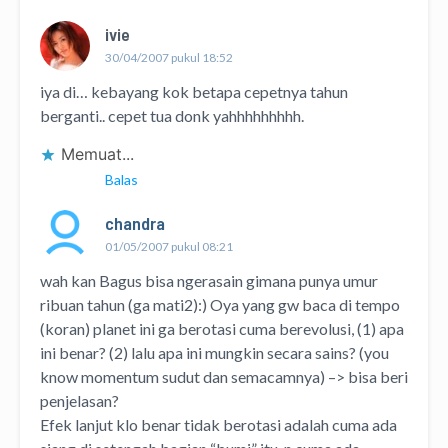
ivie
30/04/2007 pukul 18:52
iya di… kebayang kok betapa cepetnya tahun
berganti.. cepet tua donk yahhhhhhhhh.
Memuat...
Balas
chandra
01/05/2007 pukul 08:21
wah kan Bagus bisa ngerasain gimana punya umur
ribuan tahun (ga mati2):) Oya yang gw baca di tempo
(koran) planet ini ga berotasi cuma berevolusi, (1) apa
ini benar? (2) lalu apa ini mungkin secara sains? (you
know momentum sudut dan semacamnya) –> bisa beri
penjelasan?
Efek lanjut klo benar tidak berotasi adalah cuma ada