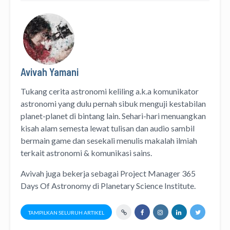
Avivah Yamani
Tukang cerita astronomi keliling
a.k.a
komunikator
astronomi
yang dulu pernah sibuk menguji kestabilan
planet-planet di bintang lain. Sehari-hari menuangkan
kisah alam semesta lewat
tulisan
dan
audio
sambil
bermain game dan sesekali menulis
makalah ilmiah
terkait astronomi &
komunikasi sains.
Avivah juga bekerja sebagai Project Manager
365
Days Of Astronomy
di
Planetary Science Institute
.
TAMPILKAN SELURUH ARTIKEL