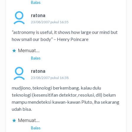
Balas
ratona
23/08/2007 pukul 16:35
“astronomy is useful, it shows how large our mind but
how small our body” – Henry Poincare
Memuat...
Balas
ratona
23/08/2007 pukul 16:38
mudjiono, teknologi berkembang. kalau dulu
teknologi (kesensitifan detektor, resolusi, dll) belum
mampu mendeteksi kawan-kawan Pluto, lha sekarang
udah bisa.
Memuat...
Balas