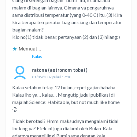
siang di setengah bagian “bumi” itu, n cuma ada
malam di bagian lainnya. Gimana ya pengaruhnya
sama distribusi temperatur (yang 0-40 C) itu. (3) Kira
kira berapa temperatur bagian siang dan temperatur
bagian malam?
Klo no(1) tidak benar, pertanyaan (2) dan (3) hilang:)
Memuat...
Balas
ratona (astronom tobat)
01/05/2007 pukul 17:10
Kalau setahun tetap 12 bulan, cepet gajian hahaha.
Kalau lho ya… kalau… Mengutip judul publikasi di
majalah Science: Habitable, but not much like home
🙂
Tidak berotasi? Hmm, maksudnya mengalami tidal
locking ya? Efek ini juga dialami oleh Bulan. Kala
edarnya mengelilingi Bumi sama dengan kala