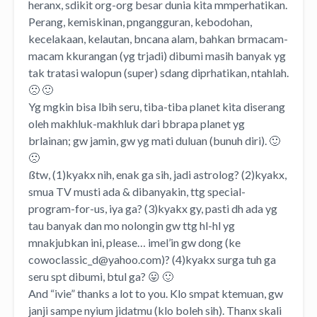
heranx, sdikit org-org besar dunia kita mmperhatikan.
Perang, kemiskinan, pngangguran, kebodohan,
kecelakaan, kelautan, bncana alam, bahkan brmacam-
macam kkurangan (yg trjadi) dibumi masih banyak yg
tak tratasi walopun (super) sdang diprhatikan, ntahlah.
🙁 🙂
Yg mgkin bisa lbih seru, tiba-tiba planet kita diserang
oleh makhluk-makhluk dari bbrapa planet yg
brlainan; gw jamin, gw yg mati duluan (bunuh diri). 🙂
🙁
ßtw, (1)kyakx nih, enak ga sih, jadi astrolog? (2)kyakx,
smua TV musti ada & dibanyakin, ttg special-
program-for-us, iya ga? (3)kyakx gy, pasti dh ada yg
tau banyak dan mo nolongin gw ttg hl-hl yg
mnakjubkan ini, please… imel’in gw dong (ke
cowoclassic_d@yahoo.com
)? (4)kyakx surga tuh ga
seru spt dibumi, btul ga? 😛 🙂
And “ivie” thanks a lot to you. Klo smpat ktemuan, gw
janji sampe nyium jidatmu (klo boleh sih). Thanx skali