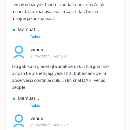
semakin banyak tanda – tanda kebesaran Allah
muncul, tapi manusia masih saja tidak bosan
mengerjakan maksiat.
Memuat...
Balas
venus
24/06/2007 pukul 18:03
tau gak kalo planet qta udah semakin tua gmn klo
pindah ke planetq aja venus!!!!! but emank perlu
observassi continue dulu… slm knal DARI venus
people
Memuat...
Balas
venus
25/06/2007 pukul 17:29