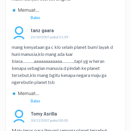
Memuat...
Balas
tanz gaara
23/10/2007 pukul 21:39
mang kenyataan ga c klo selain planet bumi layak d
huni manusia,klo mang ada luar
biasa……….aaaaaaaaaaaa………..tapi yg w heran
kenapa sebagian manusia d pindah ke planet
tersebut,klo mang bgitu kenapa negara maju ga
ngerebutin planet tsb
Memuat...
Balas
Tomy Asrilla
10/11/2007 pukul 00:03
Maju terus para ilmuan! semoga planet tersebut