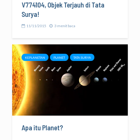
V774104, Objek Terjauh di Tata
Surya!
11/11/2015
3 menit baca
KEPLANETAN
PLANET
TATA SURYA
Apa itu Planet?