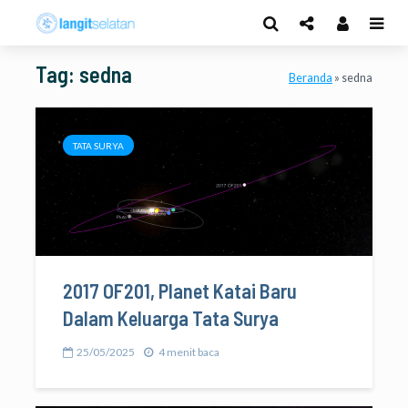
Tag: sedna
Beranda
»
sedna
TATA SURYA
2017 OF201, Planet Katai Baru
Dalam Keluarga Tata Surya
25/05/2025
4 menit baca