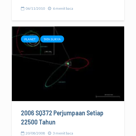
06/11/2010
6 menit baca
PLANET
TATA SURYA
2006 SQ372 Perjumpaan Setiap
22500 Tahun
20/08/2008
3 menit baca