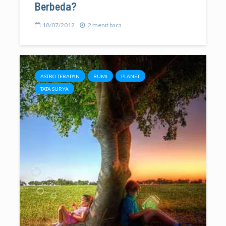
Berbeda?
18/07/2012
2 menit baca
ASTRO TERAPAN
BUMI
PLANET
TATA SURYA