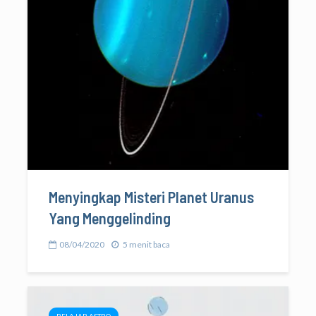
Menyingkap Misteri Planet Uranus
Yang Menggelinding
08/04/2020
5 menit baca
BELAJAR ASTRO