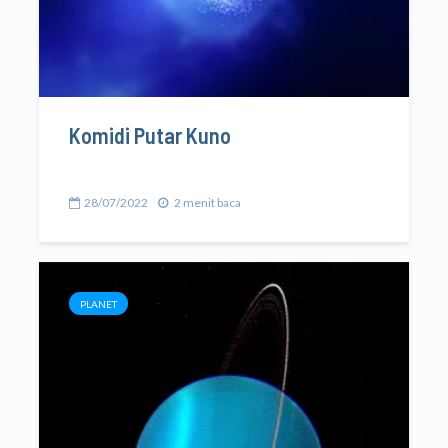
Komidi Putar Kuno
28/07/2022
2 menit baca
PLANET