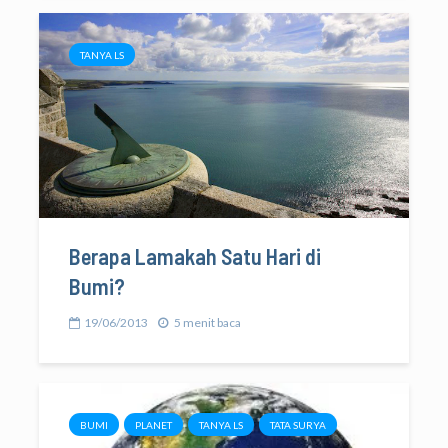
TANYA LS
Berapa Lamakah Satu Hari di
Bumi?
19/06/2013
5 menit baca
BUMI
PLANET
TANYA LS
TATA SURYA