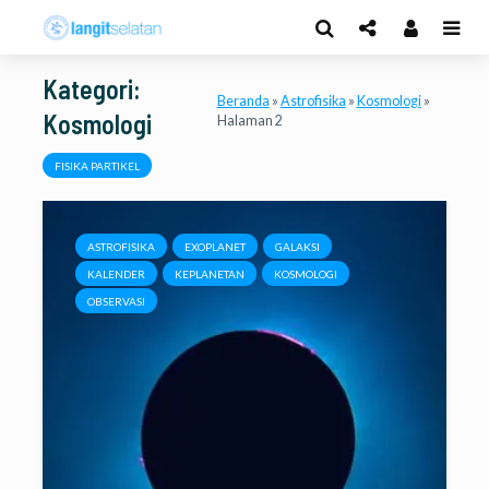
Kategori:
Beranda
»
Astrofisika
»
Kosmologi
»
Kosmologi
Halaman 2
FISIKA PARTIKEL
ASTROFISIKA
EXOPLANET
GALAKSI
KALENDER
KEPLANETAN
KOSMOLOGI
OBSERVASI