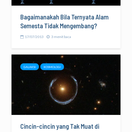
Bagaimanakah Bila Ternyata Alam
Semesta Tidak Mengembang?
17/07/2013
3 menit baca
GALAKSI
KOSMOLOGI
Cincin-cincin yang Tak Muat di