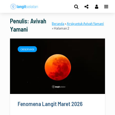
Penulis: Avivah
Beranda
»
Arsip untuk Avivah Yamani
Yamani
»
Halaman 2
OBSERVASI
Fenomena Langit Maret 2026