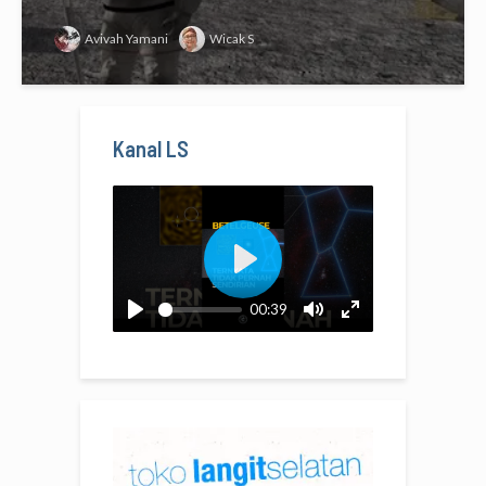
Avivah Yamani
Wicak S
Kanal LS