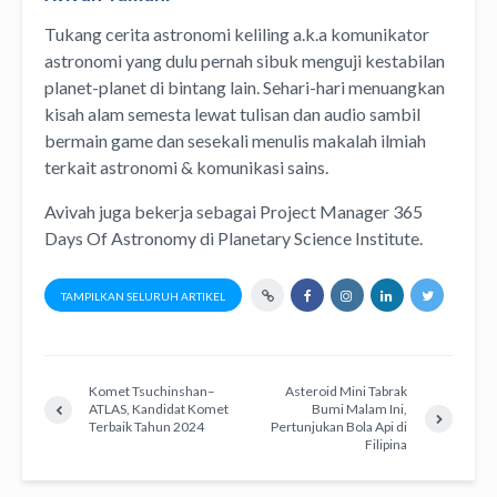
Tukang cerita astronomi keliling
a.k.a
komunikator
astronomi
yang dulu pernah sibuk menguji kestabilan
planet-planet di bintang lain. Sehari-hari menuangkan
kisah alam semesta lewat
tulisan
dan
audio
sambil
bermain game dan sesekali menulis
makalah ilmiah
terkait astronomi &
komunikasi sains.
Avivah juga bekerja sebagai Project Manager
365
Days Of Astronomy
di
Planetary Science Institute
.
TAMPILKAN SELURUH ARTIKEL
Komet Tsuchinshan–
Asteroid Mini Tabrak
ATLAS, Kandidat Komet
Bumi Malam Ini,
Terbaik Tahun 2024
Pertunjukan Bola Api di
Filipina