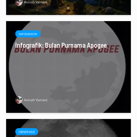
Avivah Yamani
INFOGRAFIK
Infografik: Bulan Purnama Apogee
Avivah Yamani
OBSERVASI